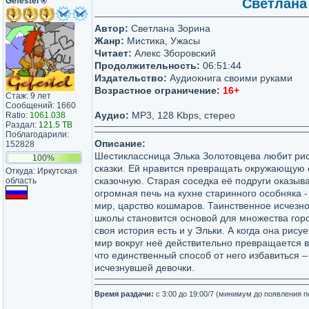
Gefestel
®
Светлана 
Автор:
Светлана Зорина
Жанр:
Мистика, Ужасы
Читает:
Алекс Зборовский
Продолжительность:
06:51:44
Издательство:
Аудиокнига своими руками
Возрастное ограничение:
16+
Стаж: 9 лет
Сообщений: 1660
Аудио:
MP3, 128 Kbps, стерео
Ratio:
1061.038
Раздал:
121.5 TB
Поблагодарили:
Описание:
152828
Шестиклассница Элька Золотовцева любит рис
100%
сказки. Ей нравится превращать окружающую 
Откуда: Иркутская
сказочную. Старая соседка её подруги оказыв
область
огромная печь на кухне старинного особняка 
мир, царство кошмаров. Таинственное исчезн
школы становится основой для множества горо
своя история есть и у Эльки. А когда она рису
мир вокруг неё действительно превращается в
что единственный способ от него избавиться –
исчезнувшей девочки.
Время раздачи:
с 3:00 до 19:00/7 (минимум до появления 