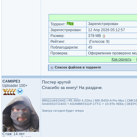
Зарегистрирован
Торрент:
Зарегистрирован:
12 Апр 2026 05:12:57
Размер:
378 MB
(
)
Рейтинг:
(Голосов:
9
)
Поблагодарили:
45
Проверка:
Оформление проверено мод
Как cкачать
·
Список файлов в торренте
САМ0РЕ3
Постер крутой
Uploader 100+
Спасибо за книгу! На раздаче.
_________________
WIN11/x64/24H2 | R5 3600 4.2Ghz | MSI B450-A Pro Max | C
SA400S37/240G + AGAMMIXS11P-1TT-C + 10.6Tb HDDs | DEEPC
Завтра сегодня будет вчера
Стаж: 14 лет