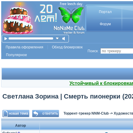
Портал
Форум
Правила оформления
Обход блокировок
Поиск :
Популярное
Устойчивый к блокировка
Светлана Зорина | Смерть пионерки (20
Торрент-трекер NNM-Club
->
Художеств
Автор