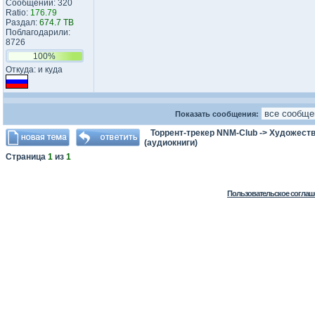
Сообщений: 320
Ratio:
176.79
Раздал:
674.7 TB
Поблагодарили:
8726
100%
Откуда: и куда
Показать сообщения:
Торрент-трекер NNM-Club
->
Художеств
(аудиокниги)
Страница
1
из
1
Пользовательское соглаш