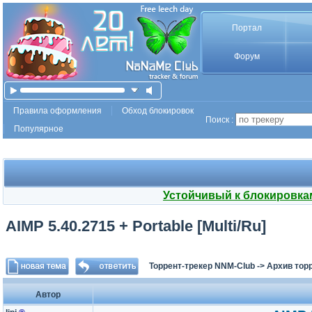
Портал
Форум
Правила оформления
Обход блокировок
Поиск :
Популярное
Устойчивый к блокировка
AIMP 5.40.2715 + Portable [Multi/Ru]
Торрент-трекер NNM-Club
->
Архив тор
Автор