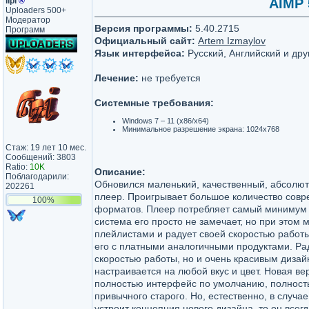
lipi
®
AIMP 
Uploaders 500+
Модератор
Версия программы:
5.40.2715
Программ
Официальный сайт:
Artem Izmaylov
Язык интерфейса:
Русский, Английский и дру
Лечение:
не требуется
Системные требования:
Windows 7 – 11 (x86/x64)
Минимальное разрешение экрана: 1024x768
Стаж: 19 лет 10 мес.
Сообщений: 3803
Ratio:
10K
Описание:
Поблагодарили:
Обновился маленький, качественный, абсолю
202261
плеер. Проигрывает большое количество сов
100%
форматов. Плеер потребляет самый минимум 
система его просто не замечает, но при этом 
плейлистами и радует своей скоростью работы
его с платными аналогичными продуктами. Ра
скоростью работы, но и очень красивым дизай
настраивается на любой вкус и цвет. Новая в
полностью интерфейс по умолчанию, полност
привычного старого. Но, естественно, в случа
устроит концепция нового дизайна, то он всегд