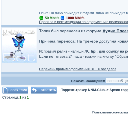
_________________
Опыт. Он либо приходит с годами. Либо не приходит 
50 Mbit/s
1000 Mbit/s
Правила и рекомендации по оформлению релизов ка
Топик был перенесен из форума
Аудио Плее
Причина переноса: На трекере доступна нова
Исправил релиз - напиши ЛС
lipi
, дав ссылку на р
Если нет ответа 24 часа - нажми на кнопку "Обра
_________________
Перечень правил оформления ВСЕХ разделов
Показать сообщения:
Торрент-трекер NNM-Club
->
Архив тор
Страница
1
из
1
Пользовательское соглаш