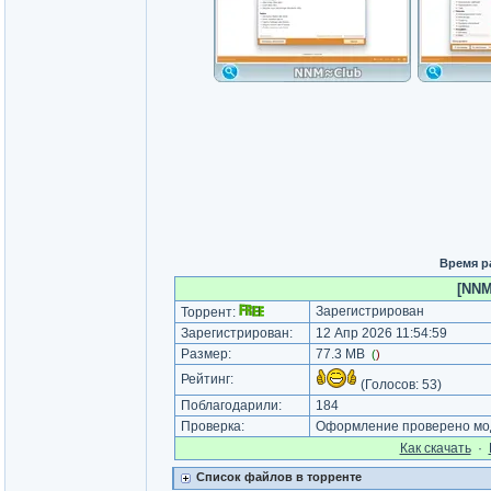
Время р
[NNM
Зарегистрирован
Торрент:
Зарегистрирован:
12 Апр 2026 11:54:59
Размер:
77.3 MB
(
)
Рейтинг:
(Голосов:
53
)
Поблагодарили:
184
Проверка:
Оформление проверено мод
Как cкачать
·
Список файлов в торренте