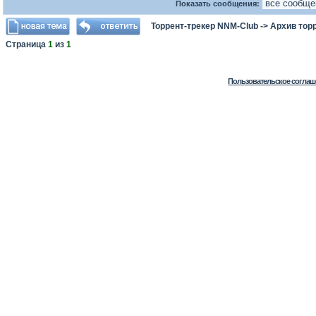
Показать сообщения:
Торрент-трекер NNM-Club
->
Архив тор
Страница
1
из
1
Пользовательское соглаш