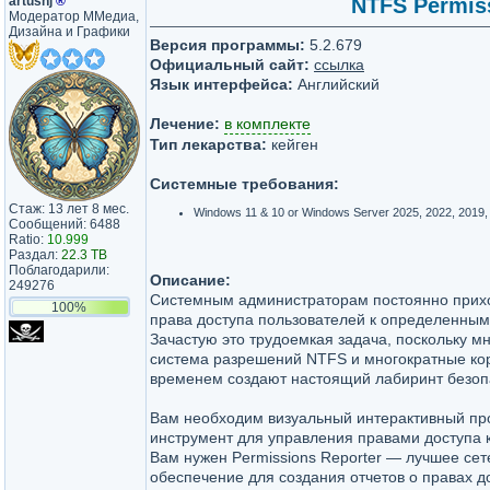
artushj
®
NTFS Permiss
Модератор ММедиа,
Дизайна и Графики
Версия программы:
5.2.679
Официальный сайт:
ссылка
Язык интерфейса:
Английский
Лечение:
в комплекте
Тип лекарства:
кейген
Системные требования:
Стаж: 13 лет 8 мес.
Windows 11 & 10 or Windows Server 2025, 2022, 2019,
Сообщений: 6488
Ratio:
10.999
Раздал:
22.3 TB
Поблагодарили:
Описание:
249276
Системным администраторам постоянно прих
100%
права доступа пользователей к определенны
Зачастую это трудоемкая задача, поскольку м
система разрешений NTFS и многократные кор
временем создают настоящий лабиринт безоп
Вам необходим визуальный интерактивный п
инструмент для управления правами доступа 
Вам нужен Permissions Reporter — лучшее се
обеспечение для создания отчетов о правах д