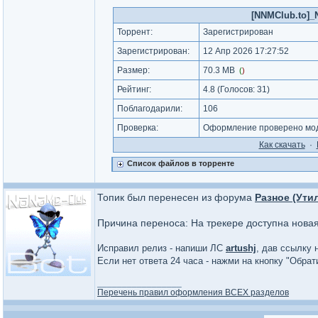
[NNMClub.to]_N
Торрент:
Зарегистрирован
Зарегистрирован:
12 Апр 2026 17:27:52
Размер:
70.3 MB
(
)
Рейтинг:
4.8
(Голосов:
31
)
Поблагодарили:
106
Проверка:
Оформление проверено моде
Как cкачать
·
Список файлов в торренте
Топик был перенесен из форума
Разное (Ути
Причина переноса: На трекере доступна нова
Исправил релиз - напиши ЛС
artushj
, дав ссылку 
Если нет ответа 24 часа - нажми на кнопку "Обра
_________________
Перечень правил оформления ВСЕХ разделов