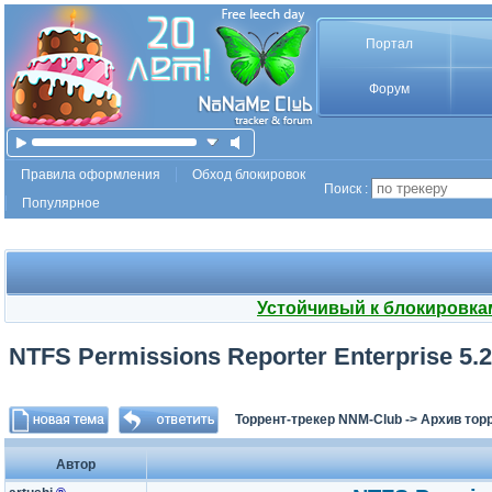
Портал
Форум
Правила оформления
Обход блокировок
Поиск :
Популярное
Устойчивый к блокировка
NTFS Permissions Reporter Enterprise 5.2
Торрент-трекер NNM-Club
->
Архив тор
Автор