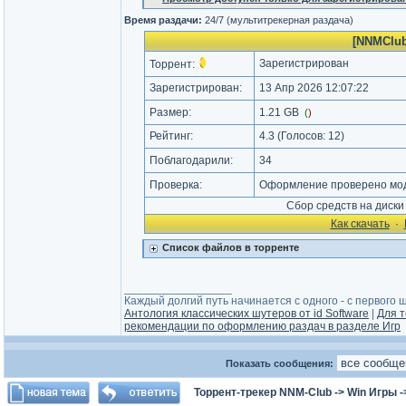
Время раздачи:
24/7 (мультитрекерная раздача)
[NNMClub
Зарегистрирован
Торрент:
Зарегистрирован:
13 Апр 2026 12:07:22
Размер:
1.21 GB
(
)
Рейтинг:
4.3
(Голосов:
12
)
Поблагодарили:
34
Проверка:
Оформление проверено моде
Сбор средств на диск
Как cкачать
·
Список файлов в торренте
_________________
Каждый долгий путь начинается с одного - с первого ша
Антология классических шутеров от id Software
|
Для т
рекомендации по оформлению раздач в разделе Игр
Показать сообщения:
Торрент-трекер NNM-Club
->
Win Игры
-