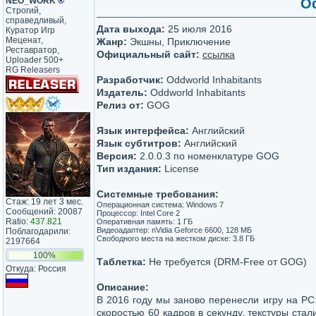
NEO_WORK
®
O
Строгий,
справедливый,
Дата выхода:
25 июля 2016
Куратор Игр
Меценат,
Жанр:
Экшны, Приключение
Реставратор,
Официальный сайт:
ссылка
Uploader 500+
RG Releasers
Разработчик:
Oddworld Inhabitants
Издатель:
Oddworld Inhabitants
Релиз от:
GOG
Язык интерфейса:
Английский
Язык субтитров:
Английский
Версия:
2.0.0.3 по номенклатуре GOG
Тип издания:
License
Системные требования:
Стаж: 19 лет 3 мес.
Операционная система: Windows 7
Сообщений: 20087
Процессор: Intel Core 2
Ratio:
437.821
Оперативная память: 1 ГБ
Видеоадаптер: nVidia Geforce 6600, 128 МБ
Поблагодарили:
Свободного места на жестком диске: 3.8 ГБ
2197664
100%
Таблетка:
Не требуется (DRM-Free от GOG)
Откуда: Россия
Описание:
В 2016 году мы заново перенесли игру на PC:
скоростью 60 кадров в секунду, текстуры стал