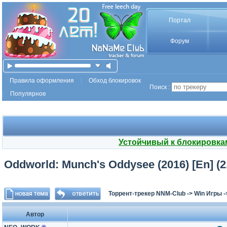
Портал
Форум
Правила оформления
Обход блокировок
Поиск :
Популярное
Устойчивый к блокировка
Oddworld: Munch's Oddysee (2016) [En] (2
Торрент-трекер NNM-Club
->
Win Игры
-
Автор