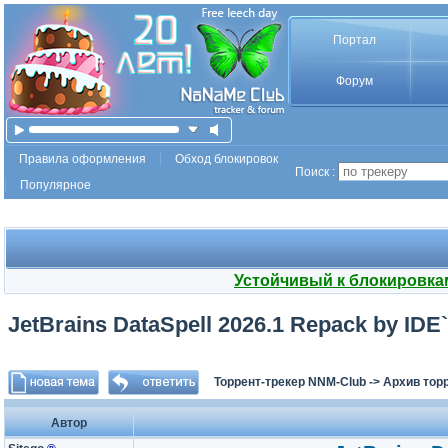
Портал
Форум
Правила оформления
Обход блокировок
Поиск :
Популярное
Устойчивый к блокировка
JetBrains DataSpell 2026.1 Repack by IDE`
Торрент-трекер NNM-Club
->
Архив тор
Автор