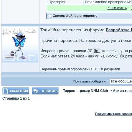
Проверка:
Оформление проверено мод
Как cкачать
·
Список файлов в торренте
Топик был перенесен из форума
Разработка
Причина переноса: На трекере доступна нова
Исправил релиз - напиши ЛС
lipi
, дав ссылку на р
Если нет ответа 24 часа - нажми на кнопку "Обра
_________________
Перечень правил оформления ВСЕХ разделов
Показать сообщения:
Торрент-трекер NNM-Club
->
Архив тор
Страница
1
из
1
Пользовательское соглаш