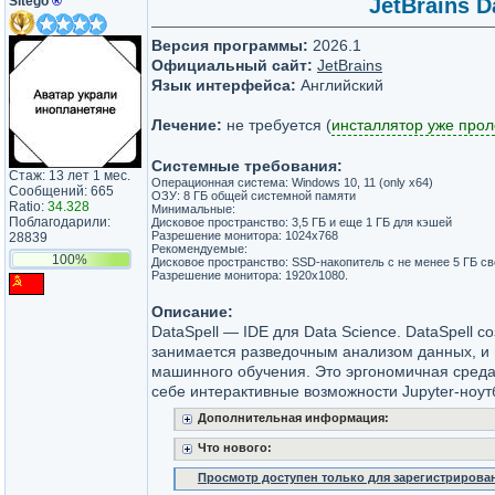
Sitego
®
JetBrains D
Версия программы:
2026.1
Официальный сайт:
JetBrains
Язык интерфейса:
Английский
Лечение:
не требуется (
инсталлятор уже про
Системные требования:
Стаж: 13 лет 1 мес.
Операционная система: Windows 10, 11 (only x64)
Сообщений: 665
ОЗУ: 8 ГБ общей системной памяти
Ratio:
34.328
Минимальные:
Поблагодарили:
Дисковое пространство: 3,5 ГБ и еще 1 ГБ для кэшей
Разрешение монитора: 1024x768
28839
Рекомендуемые:
100%
Дисковое пространство: SSD-накопитель с не менее 5 ГБ с
Разрешение монитора: 1920x1080.
Описание:
DataSpell — IDE для Data Science. DataSpell с
занимается разведочным анализом данных, и
машинного обучения. Это эргономичная сред
себе интерактивные возможности Jupyter-ноут
Дополнительная информация:
Что нового:
Просмотр доступен только для зарегистрирова