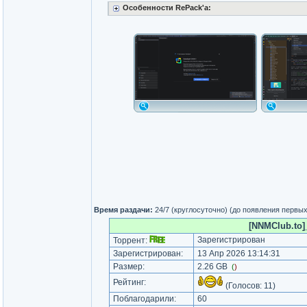
Особенности RePack'a:
Время раздачи:
24/7 (круглосуточно) (до появления первы
[NNMClub.to]_
Зарегистрирован
Торрент:
Зарегистрирован:
13 Апр 2026 13:14:31
Размер:
2.26 GB
(
)
Рейтинг:
(Голосов:
11
)
Поблагодарили:
60