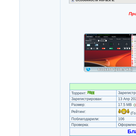
Особенности RePack'a:
При
Зарегистр
Торрент:
Зарегистрирован:
13 Апр 202
Размер:
17.5 MB
(
Рейтинг:
(Го
Поблагодарили:
106
Проверка:
Оформлени
Бл