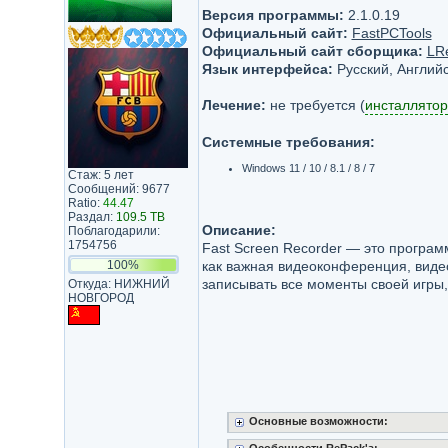
Версия программы:
2.1.0.19
Официальный сайт:
FastPCTools
Официальный сайт сборщика:
LR
Язык интерфейса:
Русский, Английс
Лечение:
не требуется (
инсталлятор
Системные требования:
Windows 11 / 10 / 8.1 / 8 / 7
Стаж: 5 лет
Сообщений: 9677
Ratio:
44.47
Раздал:
109.5 TB
Описание:
Поблагодарили:
1754756
Fast Screen Recorder — это програм
100%
как важная видеоконференция, видео
записывать все моменты своей игры,
Откуда: НИЖНИЙ
НОВГОРОД
Основные возможности: