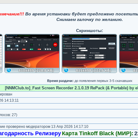
мечание!!!
Во время установки будет предложено посетить
Снимаем галочку по желанию.
Скриншоты:
Время раздачи:
до появления первых 3-5 скачавших
[NNMClub.to]_Fast Screen Recorder 2.1.0.19 RePack (& Portable) by e
ирован
6 14:13:11
)
лосов:
27
)
е проверено модератором 13 Апр 2026 14:17:10
агодарность Релизеру
Карта Tinkoff Black (МИР):
2