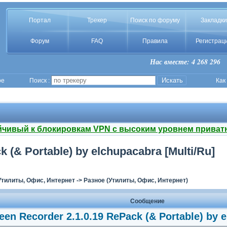
Портал
Трекер
Поиск по форуму
Закладки
Форум
FAQ
Правила
Регистрац
Нас вместе: 4 268 296
ое
Поиск :
Как
йчивый к блокировкам VPN с высоким уровнем приват
k (& Portable) by elchupacabra [Multi/Ru]
Утилиты, Офис, Интернет
->
Разное (Утилиты, Офис, Интернет)
Сообщение
een Recorder 2.1.0.19 RePack (& Portable) by e