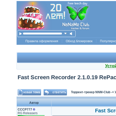
Правила оформления
Обход блокировок
Популярн
Усто
Fast Screen Recorder 2.1.0.19 RePac
Торрент-трекер NNM-Club
->
Автор
СССР777
®
Fast Scr
RG Releasers