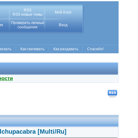
RSS
Мой Клуб
RSS новые темы
Проверить личные
ия
Вход
сообщения
 искать
Как скачивать
Как раздавать
Спасибо!
ности
lchupacabra [Multi/Ru]