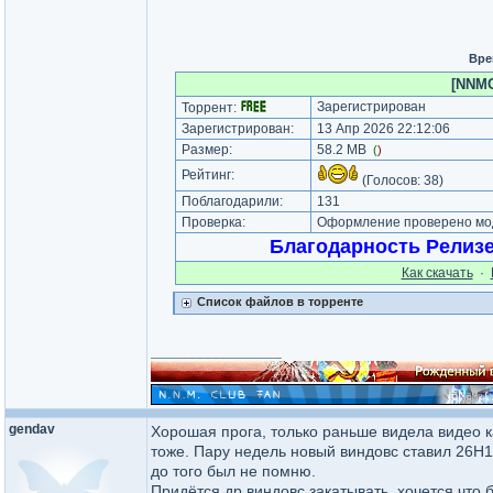
Вре
[NNMC
Зарегистрирован
Торрент:
Зарегистрирован:
13 Апр 2026 22:12:06
Размер:
58.2 MB
(
)
Рейтинг:
(Голосов:
38
)
Поблагодарили:
131
Проверка:
Оформление проверено мод
Благодарность Релиз
Как cкачать
·
Список файлов в торренте
_________________
gendav
Хорошая прога, только раньше видела видео ка
тоже. Пару недель новый виндовс ставил 26H1,
до того был не помню.
Придётся др виндовс закатывать, хочется что 