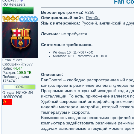
СССР777
®
Fan Co
RG Releasers
Версия программы:
V265
Официальный сайт:
Rem0o
Язык интерфейса:
Русский, английский и дру
Лечение:
не требуется
Системные требования:
Windows 10 | 11 (x86 / x64)
Microsoft .NET Framework 4.8 | 10.0
Стаж: 5 лет
Сообщений: 9677
Ratio:
44.47
Раздал:
109.5 TB
Описание:
Поблагодарили:
FanControl – свободно распространяемый про
1754741
контролировать различные аспекты кулеров н
100%
Программа имеет открытый исходный код и дл
Откуда: НИЖНИЙ
инсталляции. То есть, приложение является п
НОВГОРОД
Удобный современный интерфейс приложения
наделён мастером настройки, который позволи
температуры и скорости.
Возможность создания нескольких профилей 
компьютера задействовать различные режимы
задачам выполняемые в текущий момент врем