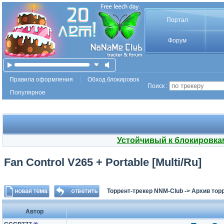
Портал
Форум
Правила оформления
Обход блокировок
Поиск :
Популярное
Устойчивый к блокировка
Fan Control V265 + Portable [Multi/Ru]
Торрент-трекер NNM-Club
->
Архив тор
Автор