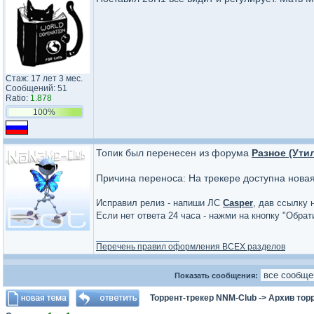
Стаж: 17 лет 3 мес.
Сообщений: 51
Ratio:
1.878
100%
Топик был перенесен из форума
Разное (Ути
Причина переноса: На трекере доступна нова
Исправил релиз - напиши ЛС
Casper
, дав ссылку 
Если нет ответа 24 часа - нажми на кнопку "Обра
_________________
Перечень правил оформления ВСЕХ разделов
Показать сообщения:
Торрент-трекер NNM-Club
->
Архив тор