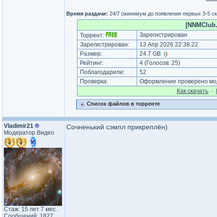
Время раздачи:
24/7 (минимум до появления первых 3-5 с
[NNMClub.
Зарегистрирован
Торрент:
Зарегистрирован:
13 Апр 2026 22:38:22
Размер:
24.7 GB
(
)
Рейтинг:
4
(Голосов:
25
)
Поблагодарили:
52
Проверка:
Оформление проверено мод
Как cкачать
·
Список файлов в торренте
Vladimir21
®
Сочненький сэмпл прикреплён)
Модератор Видео
Стаж: 15 лет 7 мес.
Сообщений: 1827