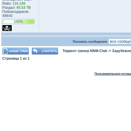
Ratio:
116.166
Раздал:
45.53 TB
Поблагодарили:
49640
100%
Показать сообщения:
Торрент-трекер NNM-Club
->
Зарубежно
Страница
1
из
1
Пользовательское соглаш