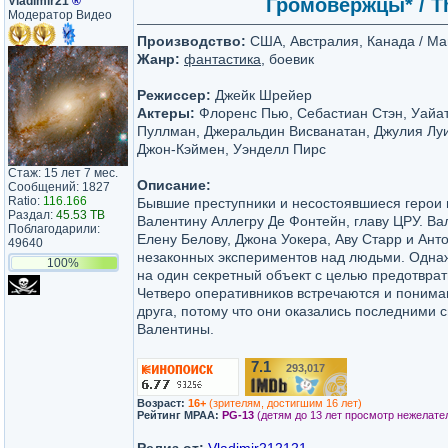
Vladimir21
®
Громовержцы* / Th
Модератор Видео
Производство:
США, Австралия, Канада / Marv
Жанр:
фантастика
, боевик
Режиссер:
Джейк Шрейер
Актеры:
Флоренс Пью, Себастиан Стэн, Уайат
Пуллман, Джеральдин Висванатан, Джулия Лу
Джон-Кэймен, Уэнделл Пирс
Стаж: 15 лет 7 мес.
Описание:
Сообщений: 1827
Ratio:
116.166
Бывшие преступники и несостоявшиеся герои 
Раздал:
45.53 TB
Валентину Аллегру Де Фонтейн, главу ЦРУ. Ва
Поблагодарили:
Елену Белову, Джона Уокера, Аву Старр и Ант
49640
незаконных экспериментов над людьми. Одна
100%
на один секретный объект с целью предотврат
Четверо оперативников встречаются и понимаю
друга, потому что они оказались последними
Валентины.
7.1
293,017
/10
Возраст:
16+
(зрителям, достигшим 16 лет)
Рейтинг MPAA:
PG-13
(детям до 13 лет просмотр нежелате