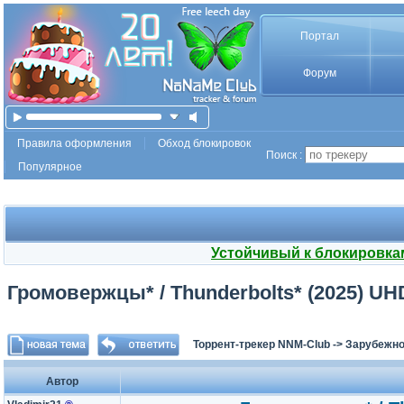
Портал
Форум
Правила оформления
Обход блокировок
Поиск :
Популярное
Устойчивый к блокировка
Громовержцы* / Thunderbolts* (2025) UHD
Торрент-трекер NNM-Club
->
Зарубежно
Автор