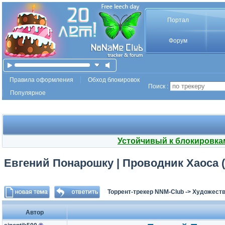
Портал
Форум
Правила оформления
Обход блокировок
Поиск :
Популярное
Устойчивый к блокировка
Евгений Понарошку | Проводник Хаоса (К
Торрент-трекер NNM-Club
->
Художеств
Автор