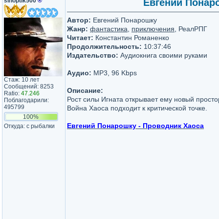
sinoptik500
®
Евгений Понаро
Автор:
Евгений Понарошку
Жанр:
фантастика
,
приключения
, РеалРПГ
Читает:
Константин Романенко
Продолжительность:
10:37:46
Издательство:
Аудиокнига своими руками
Аудио:
MP3, 96 Kbps
Стаж: 10 лет
Сообщений: 8253
Описание:
Ratio:
47.246
Рост силы Игната открывает ему новый просто
Поблагодарили:
495799
Война Хаоса подходит к критической точке.
100%
Евгений Понарошку - Проводник Хаоса
Откуда: с рыбалки