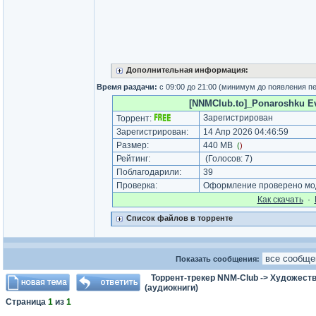
Дополнительная информация:
Время раздачи:
с 09:00 до 21:00 (минимум до появления п
[NNMClub.to]_Ponaroshku Evg
Зарегистрирован
Торрент:
Зарегистрирован:
14 Апр 2026 04:46:59
Размер:
440 MB
(
)
Рейтинг:
(Голосов:
7
)
Поблагодарили:
39
Проверка:
Оформление проверено мод
Как cкачать
·
Список файлов в торренте
Показать сообщения:
Торрент-трекер NNM-Club
->
Художеств
(аудиокниги)
Страница
1
из
1