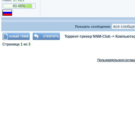
Ratio:
17.621
90.46%
Показать сообщения:
Торрент-трекер NNM-Club
->
Компьютер
Страница
1
из
3
Пользовательское соглаш