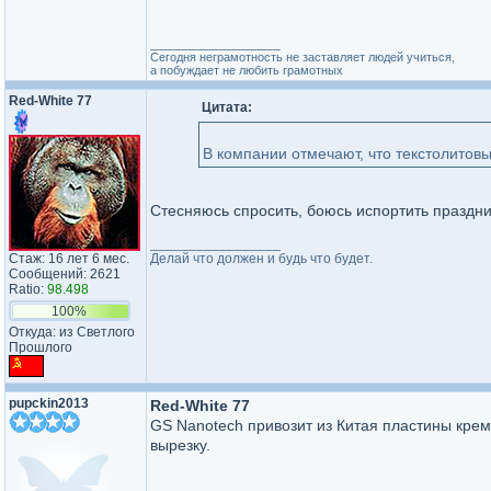
_________________
Сегодня неграмотность не заставляет людей учиться,
а побуждает не любить грамотных
Red-White 77
Цитата:
В компании отмечают, что текстолито
Стесняюсь спросить, боюсь испортить праздник
_________________
Стаж: 16 лет 6 мес.
Делай что должен и будь что будет.
Сообщений: 2621
Ratio:
98.498
100%
Откуда: из Светлого
Прошлого
pupckin2013
Red-White 77
GS Nanotech привозит из Китая пластины кремн
вырезку.