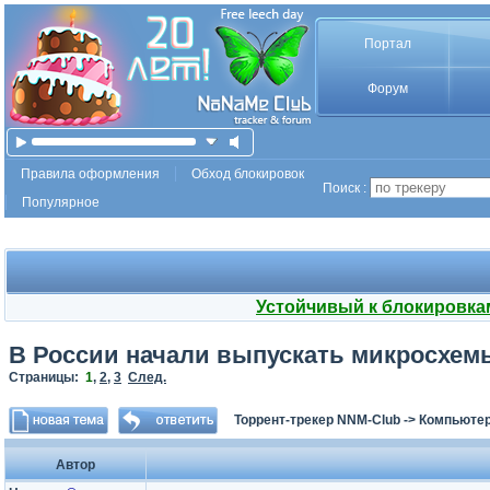
Портал
Форум
Правила оформления
Обход блокировок
Поиск :
Популярное
Устойчивый к блокировка
В России начали выпускать микросхем
Страницы:
1
,
2
,
3
След.
Торрент-трекер NNM-Club
->
Компьютер
Автор