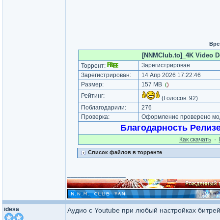
Вре
[NNMClub.to]_4K Video Do
Зарегистрирован
Торрент:
Зарегистрирован:
14 Апр 2026 17:22:46
Размер:
157 MB
(
)
Рейтинг:
(Голосов:
92
)
Поблагодарили:
276
Проверка:
Оформление проверено мод
Благодарность Релиз
Как cкачать
·
Список файлов в торренте
_________________
idesa
Аудио с Youtube при любый настройках битрейт 