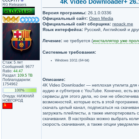
СССР777
®
4K Video Downloader+ 26.1
RG Releasers
Версия программы:
26.1.0.0336
Официальный сайт:
Open Media
Официальный сайт сборщика:
repack.me
Язык интерфейса:
Русский, Английский и дру
Лечение:
не требуется (
инсталлятор уже про
Системные требования:
Windows 10/11 (64-bit)
Стаж: 5 лет
Сообщений: 9677
Ratio:
44.47
Раздал:
109.5 TB
Описание:
Поблагодарили:
1754962
4K Video Downloader — неплохая утилита для 
100%
аудио и субтитров с YouTube. Конечно, есть в
сервисы для этого дела, но они не обеспечива
Откуда: НИЖНИЙ
НОВГОРОД
возможностей, которые есть в этой программ
скачать целый канал, подписаться на скачива
загружать плейлисты, а также импортировать 
скачивания. В настройках можно выбрать коли
скорость скачивания, а также опции уведомле