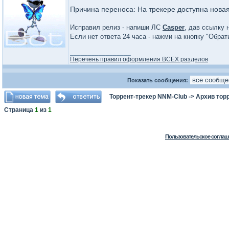
Причина переноса: На трекере доступна нова
Исправил релиз - напиши ЛС
Casper
, дав ссылку 
Если нет ответа 24 часа - нажми на кнопку "Обра
_________________
Перечень правил оформления ВСЕХ разделов
Показать сообщения:
Торрент-трекер NNM-Club
->
Архив тор
Страница
1
из
1
Пользовательское соглаш