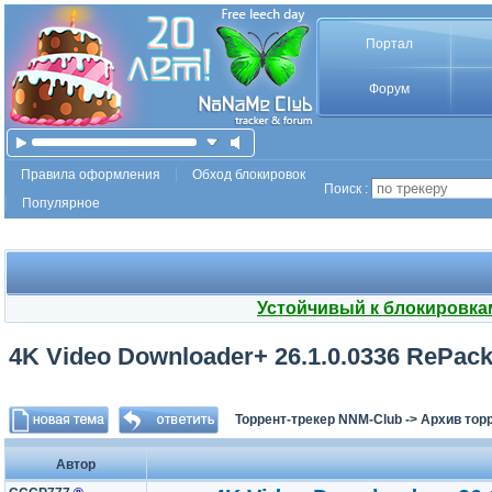
Портал
Форум
Правила оформления
Обход блокировок
Поиск :
Популярное
Устойчивый к блокировка
4K Video Downloader+ 26.1.0.0336 RePack 
Торрент-трекер NNM-Club
->
Архив тор
Автор