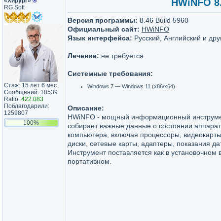
«Хирург»
®
HWiNFO 8.4
RG Soft
Версия программы:
8.46 Build 5960
Официальный сайт:
HWiNFO
Язык интерфейса:
Русский, Английский и дру
Лечение:
не требуется
Системные требования:
Стаж: 15 лет 6 мес.
Windows 7 — Windows 11 (x86/x64)
Сообщений: 10539
Ratio:
422.083
Поблагодарили:
Описание:
1259807
HWiNFO - мощный информационный инструме
100%
собирает важные данные о состоянии аппарат
компьютера, включая процессоры, видеокарты
диски, сетевые карты, адаптеры, показания дат
Инструмент поставляется как в установочном в
портативном.