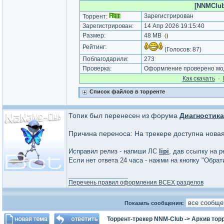
[NNMClub.
Зарегистрирован
Торрент:
Зарегистрирован:
14 Апр 2026 19:15:40
Размер:
48 MB
(
)
Рейтинг:
(Голосов:
87
)
Поблагодарили:
273
Проверка:
Оформление проверено мод
Как cкачать
·
Список файлов в торренте
Топик был перенесен из форума
Диагностика
Причина переноса: На трекере доступна нова
Исправил релиз - напиши ЛС
lipi
, дав ссылку на р
Если нет ответа 24 часа - нажми на кнопку "Обра
_________________
Перечень правил оформления ВСЕХ разделов
Показать сообщения:
Торрент-трекер NNM-Club
->
Архив тор