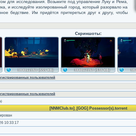
том для исследования. Возьмите под управление Луку и Рема,
ика, и исследуйте изолированный город, который разорвало на
ное бедствие. Им придётся притереться друг к другу, чтобы
Скриншоты:
регистрированных пользователей
регистрированных пользователей
а)
[NNMClub.to]_[GOG] Possessor(s).torrent
ирован
6 10:33:17
)