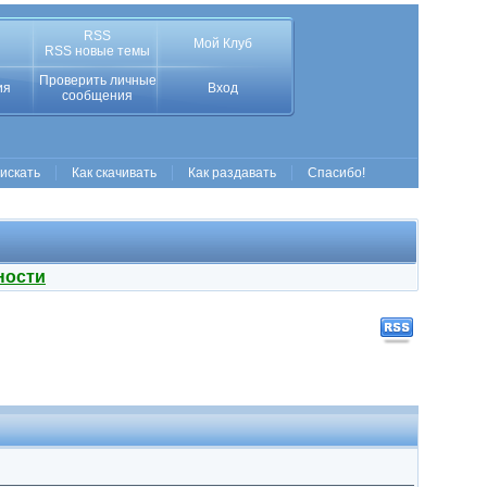
RSS
Мой Клуб
RSS новые темы
Проверить личные
ия
Вход
сообщения
 искать
Как скачивать
Как раздавать
Спасибо!
ности