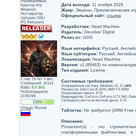
справедливый,
Дата выхода:
11 ноября 2025
Куратор Игр
Меценат,
Жанр:
Экшены, Приключенческие иг
Реставратор,
Официальный сайт:
ссылка
Uploader 500+
RG Releasers
Разработчик:
Heart Machine
Издатель:
Devolver Digital
Релиз от:
GOG
Язык интерфейса:
Русский, Английс
Язык субтитров:
Русский, Английск
Локализация:
Heart Machine
Версия:
v1 (89463) по номенклатур
Тип издания:
License
Стаж: 19 лет 4 мес.
Системные требования:
Сообщений: 20114
Операционная система: Windows 10, 11 (
x64
)
Ratio:
437.843
Процессор: Intel Core i5-3470, AMD FX-8350
Поблагодарили:
Оперативная память: 8 ГБ
2199299
Видеоадаптер: GeForce GeForce GTX 960, Radeon
Свободного места на жестком диске: 6 ГБ
100%
Откуда: Россия
Таблетка:
Не требуется (DRM-Free 
Описание:
Possessor(s) - это стремитель
платформенными файтингами, и 