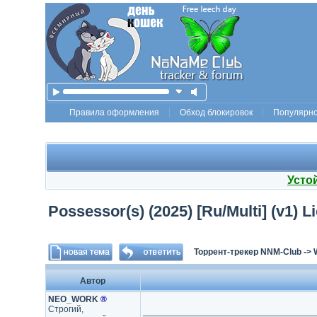
Правила оформления
Обход блокировок
Популярн
Усто
Possessor(s) (2025) [Ru/Multi] (v1) 
Торрент-трекер NNM-Club
->
Автор
NEO_WORK
®
Строгий,