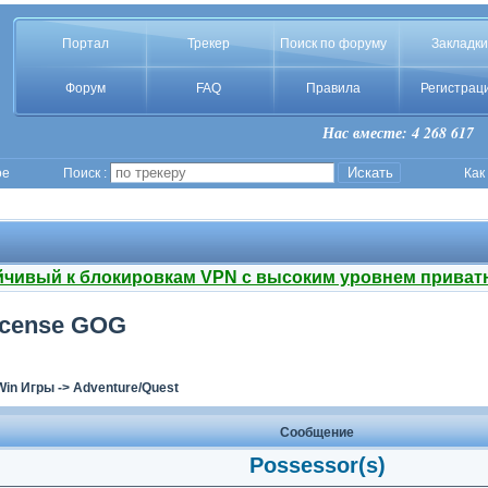
Портал
Трекер
Поиск по форуму
Закладки
Форум
FAQ
Правила
Регистрац
Нас вместе: 4 268 617
ое
Поиск :
Как
йчивый к блокировкам VPN с высоким уровнем приват
License GOG
Win Игры
->
Adventure/Quest
Сообщение
Possessor(s)