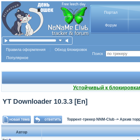
Портал
Форум
Правила оформления
Обход блокировок
Поиск :
Популярное
Устойчивый к блокировка
YT Downloader 10.3.3 [En]
Торрент-трекер NNM-Club
->
Архив тор
Автор