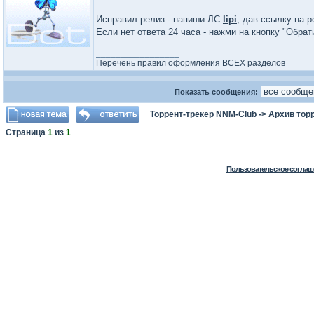
Исправил релиз - напиши ЛС
lipi
, дав ссылку на р
Если нет ответа 24 часа - нажми на кнопку "Обра
_________________
Перечень правил оформления ВСЕХ разделов
Показать сообщения:
Торрент-трекер NNM-Club
->
Архив тор
Страница
1
из
1
Пользовательское соглаш