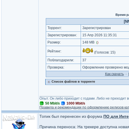
Время р
[N
Торрент:
Зарегистрирован
Зарегистрирован:
15 Апр 2026 11:35:31
Размер:
148 MB
(
)
Рейтинг:
(Голосов:
15
)
Поблагодарили:
37
Проверка:
Оформление проверено моде
Как cкачать
·
Список файлов в торренте
_________________
Опыт. Он либо приходит с годами. Либо не приходит 
50 Mbit/s
1000 Mbit/s
Правила и рекомендации по оформлению релизов ка
Топик был перенесен из форума
ПО для Инте
Причина переноса: На трекере доступна нова