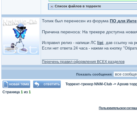
Список файлов в торренте
Топик был перенесен из форума
ПО для Инте
Причина переноса: На трекере доступна нова
Исправил релиз - напиши ЛС
lipi
, дав ссылку на р
Если нет ответа 24 часа - нажми на кнопку "Обра
_________________
Перечень правил оформления ВСЕХ разделов
Показать сообщения:
Торрент-трекер NNM-Club
->
Архив тор
Страница
1
из
1
Пользовательское соглаш