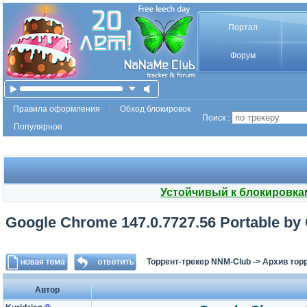
Портал
Форум
Правила оформления
Обход блокировок
Поиск :
Популярное
Устойчивый к блокировка
Google Chrome 147.0.7727.56 Portable by 
Торрент-трекер NNM-Club
->
Архив тор
Автор