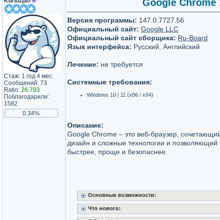
Kuridzjan
®
Google Chrome 1
Версия программы:
147.0.7727.56
Официальный сайт:
Google LLC
Официальный сайт сборщика:
Ru-Board
Язык интерфейса:
Русский, Английский
Лечение:
не требуется
Стаж: 1 год 4 мес.
Системные требования:
Сообщений: 73
Ratio:
26.793
Windows 10 | 11 (х86 / x64)
Поблагодарили:
1582
0.34%
Описание:
Google Chrome – это веб-браузер, сочетающи
дизайн и сложные технологии и позволяющий 
быстрее, проще и безопаснее.
Основные возможности:
Что нового: