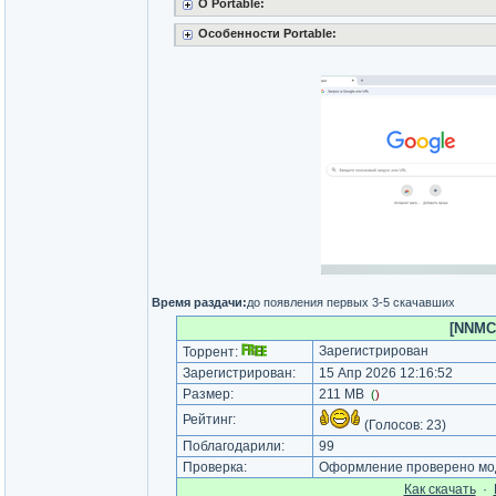
О Portable:
Особенности Portable:
Время раздачи:
до появления первых 3-5 скачавших
[NNMCl
Зарегистрирован
Торрент:
Зарегистрирован:
15 Апр 2026 12:16:52
Размер:
211 MB
(
)
Рейтинг:
(Голосов:
23
)
Поблагодарили:
99
Проверка:
Оформление проверено мод
Как cкачать
·