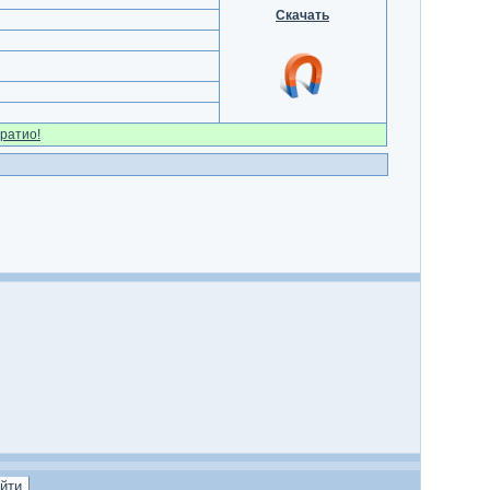
Скачать
ратио!