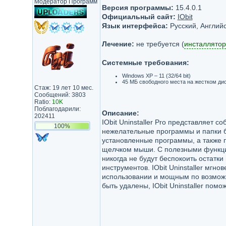
Модератор Программ
Версия программы:
15.4.0.1
Официальный сайт:
IObit
Язык интерфейса:
Русский, Английс
Лечение:
не требуется (
инсталлятор
Системные требования:
Windows XP – 11 (32/64 bit)
45 МБ свободного места на жестком ди
Стаж: 19 лет 10 мес.
Сообщений: 3803
Ratio:
10K
Поблагодарили:
Описание:
202411
IObit Uninstaller Pro представляет 
100%
нежелательные программы и папки б
установленные программы, а также 
щелчком мыши. С полезными функци
никогда не будут беспокоить остатк
инструментов. IObit Uninstaller мгн
использовании и мощным по возможн
быть удалены, IObit Uninstaller пом