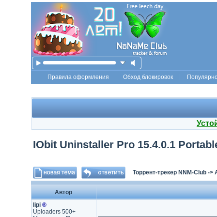
Правила оформления
Обход блокировок
Популярн
Усто
IObit Uninstaller Pro 15.4.0.1 Portabl
Торрент-трекер NNM-Club
->
Автор
lipi
®
Uploaders 500+