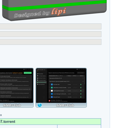
их
7.torrent