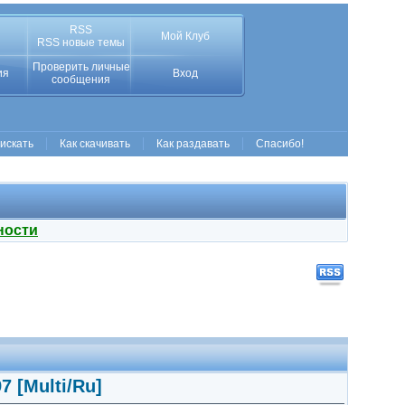
RSS
Мой Клуб
RSS новые темы
Проверить личные
ия
Вход
сообщения
 искать
Как скачивать
Как раздавать
Спасибо!
ности
97 [Multi/Ru]