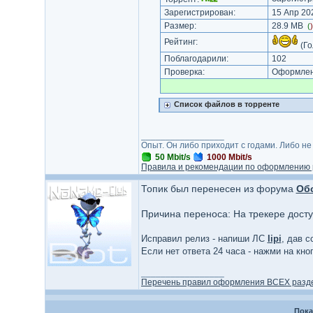
Зарегистрирован:
15 Апр 202
Размер:
28.9 MB
(
Рейтинг:
(Го
Поблагодарили:
102
Проверка:
Оформлени
Список файлов в торренте
_________________
Опыт. Он либо приходит с годами. Либо не
50 Mbit/s
1000 Mbit/s
Правила и рекомендации по оформлению 
Топик был перенесен из форума
Об
Причина переноса: На трекере дост
Исправил релиз - напиши ЛС
lipi
, дав с
Если нет ответа 24 часа - нажми на кн
_________________
Перечень правил оформления ВСЕХ разд
Пока