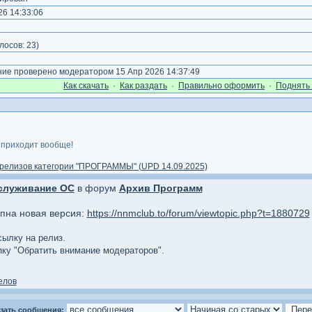
6 14:33:06
)
лосов:
23
)
е проверено модератором 15 Апр 2026 14:37:49
Как cкачать
·
Как раздать
·
Правильно оформить
·
Поднять 
 приходит вообще!
релизов категории "ПРОГРАММЫ" (UPD 14.09.2025)
служивание ОС
в форум
Архив Программ
упна новая версия:
https://nnmclub.to/forum/viewtopic.php?t=1880729
сылку на релиз.
опку "Обратить внимание модераторов".
елов
зать сообщения: