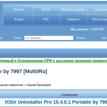
Портал
Трекер
Поиск по форуму
Закладки
Форум
FAQ
Правила
Регистрац
Нас вместе: 4 268 565
ое
Поиск :
Как
йчивый к блокировкам VPN с высоким уровнем приват
e by 7997 [Multi/Ru]
Архив торрентов
->
Архив Программ
Сообщение
IObit Uninstaller Pro 15.4.0.1 Portable by 79