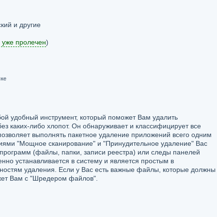
кий и другие
 уже пролечен
)
ске
собой удобный инструмент, который поможет Вам удалить
ез каких-либо хлопот. Он обнаруживает и классифицирует все
позволяет выполнять пакетное удаление приложений всего одним
ями "Мощное сканирование" и "Принудительное удаление" Вас
и программ (файлы, папки, записи реестра) или следы панелей
овенно устанавливается в систему и является простым в
остям удаления. Если у Вас есть важные файлы, которые должны
ожет Вам с "Шредером файлов".