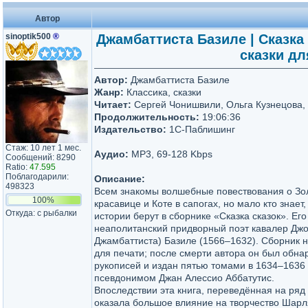
Автор
sinoptik500
®
Джамбаттиста Базиле | Сказка
сказки дл
Автор:
Джамбаттиста Базиле
Жанр:
Классика, сказки
Читает:
Сергей Чонишвили, Ольга Кузнецова,
Продолжительность:
19:06:36
Издательство:
1С-Паблишинг
Стаж: 10 лет 1 мес.
Аудио:
MP3, 69-128 Kbps
Сообщений: 8290
Ratio:
47.595
Поблагодарили:
Описание:
498323
Всем знакомы волшебные повествования о З
100%
красавице и Коте в сапогах, но мало кто знает,
Откуда: с рыбалки
истории берут в сборнике «Сказка сказок». Его
неаполитанский придворный поэт кавалер Джо
Джамбаттиста) Базиле (1566–1632). Сборник 
для печати; после смерти автора он был обна
рукописей и издан пятью томами в 1634–1636 г
псевдонимом Джан Алессио Аббатутис.
Впоследствии эта книга, переведённая на ряд
оказала большое влияние на творчество Шарл