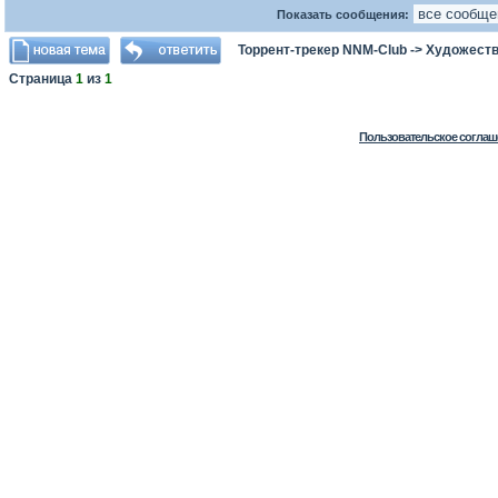
Показать сообщения:
Торрент-трекер NNM-Club
->
Художеств
Страница
1
из
1
Пользовательское соглаш