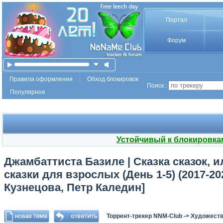
Портал
Форум
Правила оформления
Обход блокировок
Поиск :
Популярное
Устойчивый к блокировка
Джамбаттиста Базиле | Сказка сказок, 
сказки для взрослых (День 1-5) (2017-2
Кузнецова, Петр Каледин]
Торрент-трекер NNM-Club
->
Художеств