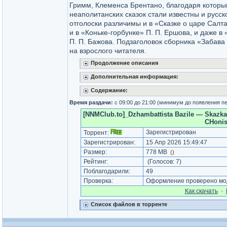
Гримм, Клеменса Брентано, благодаря котор
неаполитанских сказок стали известны и русск
отголоски различимы и в «Сказке о царе Салта
и в «Коньке-горбунке» П. П. Ершова, и даже в 
П. П. Бажова. Подзаголовок сборника «Забава
на взрослого читателя.
Продолжение описания
Дополнительная информация:
Содержание:
Время раздачи:
с 09:00 до 21:00 (минимум до появления п
[NNMClub.to]_Dzhambattista Bazile — Skazka s
CHonish
Зарегистрирован
Торрент:
Зарегистрирован:
15 Апр 2026 15:49:47
Размер:
778 MB
(
)
Рейтинг:
(Голосов:
7
)
Поблагодарили:
49
Проверка:
Оформление проверено мод
Как cкачать
·
Список файлов в торренте