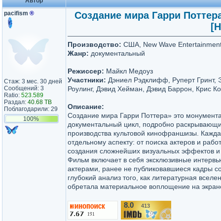
Автор
pacifism
®
Создание мира Гарри Поттера /
[H
Производство:
США, New Wave Entertainment,
Жанр:
документальный
Режиссер:
Майкл Медоуз
Участники:
Дэниел Рэдклифф, Руперт Гринт, 
Стаж: 3 мес. 30 дней
Сообщений: 3
Роулинг, Дэвид Хейман, Дэвид Баррон, Крис 
Ratio:
523.589
Раздал:
40.68 TB
Описание:
Поблагодарили: 29
Создание мира Гарри Поттера» это монумент
100%
документальный цикл, подробно раскрывающи
производства культовой кинофраншизы. Кажд
отдельному аспекту: от поиска актеров и раб
создания сложнейших визуальных эффектов и 
Фильм включает в себя эксклюзивные интервь
актерами, ранее не публиковавшиеся кадры с
глубокий анализ того, как литературная вселе
обретала материальное воплощение на экране 
8.0
413
/10