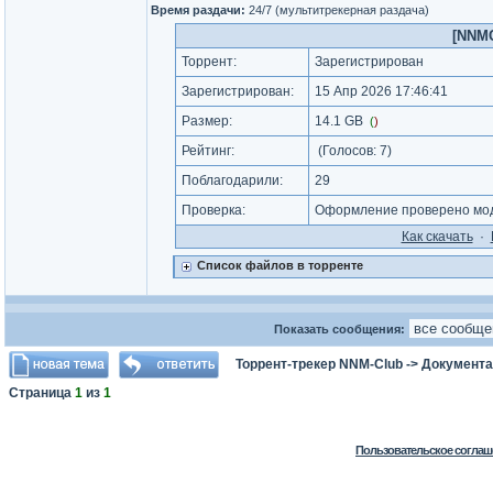
Время раздачи:
24/7 (мультитрекерная раздача)
[NNMC
Торрент:
Зарегистрирован
Зарегистрирован:
15 Апр 2026 17:46:41
Размер:
14.1 GB
(
)
Рейтинг:
(Голосов:
7
)
Поблагодарили:
29
Проверка:
Оформление проверено моде
Как cкачать
·
Список файлов в торренте
Показать сообщения:
Торрент-трекер NNM-Club
->
Документа
Страница
1
из
1
Пользовательское соглаш