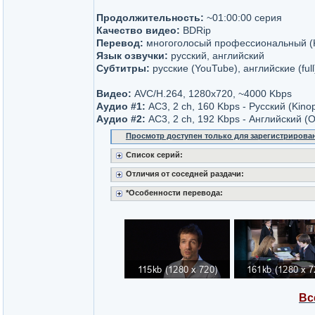
Продолжительность:
~01:00:00 серия
Качество видео:
BDRip
Перевод:
многоголосый профессиональный (Ki
Язык озвучки:
русский, английский
Субтитры:
русские (YouTube), английские (full
Видео:
AVC/H.264, 1280x720, ~4000 Kbps
Аудио #1:
AC3, 2 ch, 160 Kbps - Русский (Kino
Аудио #2:
AC3, 2 ch, 192 Kbps - Английский (
Просмотр доступен только для зарегистрирова
Список серий:
Отличия от соседней раздачи:
*Особенности перевода:
Вс