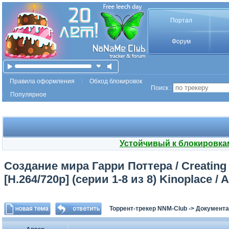
Портал
Форум
Правила оформления
Обход блокировок
Поиск :
Популярное
Устойчивый к блокировка
Создание мира Гарри Поттера / Creating t
[H.264/720p] (серии 1-8 из 8) Kinoplace / 
Торрент-трекер NNM-Club
->
Документа