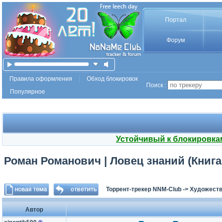
Портал
Форум
Правила оформления
Обход блокировок
Поиск :
Популярное
Устойчивый к блокировка
Роман Романович | Ловец знаний (Книга 
Торрент-трекер NNM-Club
->
Художеств
Автор