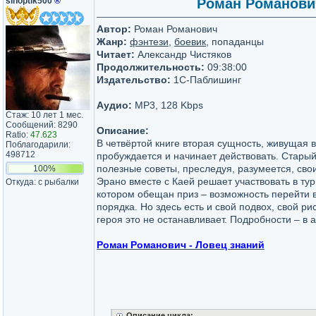
sinoptik500
®
Роман Романович 
Автор:
Роман Романович
Жанр:
фэнтези
,
боевик
, попаданцы
Читает:
Александр Чистяков
Продолжительность:
09:38:00
Издательство:
1С-Паблишинг
Аудио:
MP3, 128 Kbps
Стаж: 10 лет 1 мес.
Сообщений: 8290
Описание:
Ratio:
47.623
В четвёртой книге вторая сущность, живущая 
Поблагодарили:
498712
пробуждается и начинает действовать. Старый
полезные советы, преследуя, разумеется, сво
100%
Эрано вместе с Каей решает участвовать в тур
Откуда: с рыбалки
котором обещан приз – возможность перейти в
порядка. Но здесь есть и свой подвох, свой ри
героя это не останавливает. Подробности – в 
Роман Романович - Ловец знаний
Описание цикла: