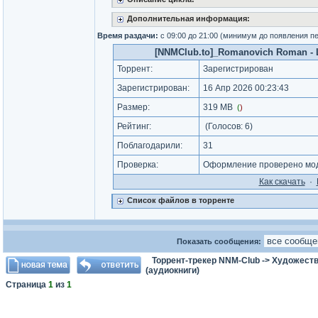
Дополнительная информация:
Время раздачи:
с 09:00 до 21:00 (минимум до появления п
[NNMClub.to]_Romanovich Roman - Lov
Торрент:
Зарегистрирован
Зарегистрирован:
16 Апр 2026 00:23:43
Размер:
319 MB
(
)
Рейтинг:
(Голосов:
6
)
Поблагодарили:
31
Проверка:
Оформление проверено моде
Как cкачать
·
Список файлов в торренте
Показать сообщения:
Торрент-трекер NNM-Club
->
Художеств
(аудиокниги)
Страница
1
из
1