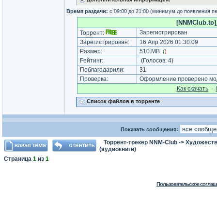
Время раздачи:
с 09:00 до 21:00 (минимум до появления п
[NNMClub.to]_
Зарегистрирован
Торрент:
Зарегистрирован:
16 Апр 2026 01:30:09
Размер:
510 MB
(
)
Рейтинг:
(Голосов:
4
)
Поблагодарили:
31
Проверка:
Оформление проверено мод
Как cкачать
·
Список файлов в торренте
Показать сообщения:
Торрент-трекер NNM-Club
->
Художеств
(аудиокниги)
Страница
1
из
1
Пользовательское соглаш