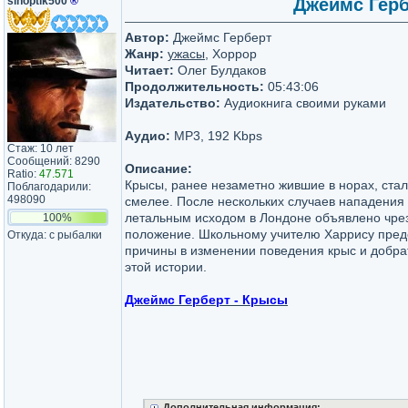
sinoptik500
®
Джеймс Герб
Автор:
Джеймс Герберт
Жанр:
ужасы
, Хоррор
Читает:
Олег Булдаков
Продолжительность:
05:43:06
Издательство:
Аудиокнига своими руками
Аудио:
MP3, 192 Kbps
Стаж: 10 лет
Сообщений: 8290
Описание:
Ratio:
47.571
Крысы, ранее незаметно жившие в норах, стал
Поблагодарили:
498090
смелее. После нескольких случаев нападения
летальным исходом в Лондоне объявлено чре
100%
положение. Школьному учителю Харрису пред
Откуда: с рыбалки
причины в изменении поведения крыс и добрат
этой истории.
Джеймс Герберт - Крысы
Дополнительная информация: