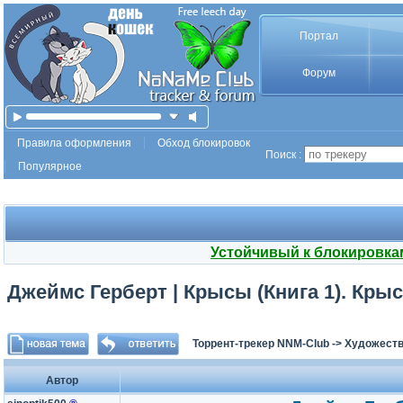
Портал
Форум
Правила оформления
Обход блокировок
Поиск :
Популярное
Устойчивый к блокировка
Джеймс Герберт | Крысы (Книга 1). Крыс
Торрент-трекер NNM-Club
->
Художеств
Автор