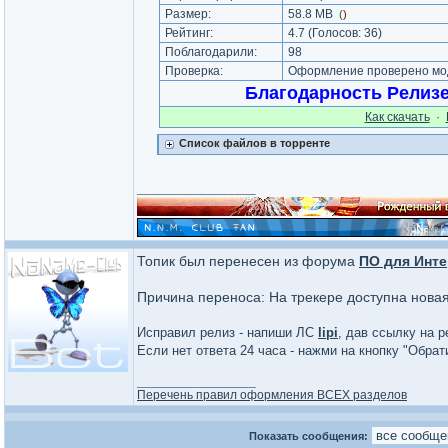
Размер:
58.8 MB
(
)
Рейтинг:
4.7
(Голосов:
36
)
Поблагодарили:
98
Проверка:
Оформление проверено мод
Благодарность Релиз
Как cкачать
·
Список файлов в торренте
_________________
Топик был перенесен из форума
ПО для Инте
Причина переноса: На трекере доступна нова
Исправил релиз - напиши ЛС
lipi
, дав ссылку на р
Если нет ответа 24 часа - нажми на кнопку "Обра
_________________
Перечень правил оформления ВСЕХ разделов
Показать сообщения: