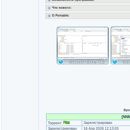
Что нового:
О Portable:
Вре
[NNM
Зарегистрирован
Торрент:
Зарегистрирован:
16 Апр 2026 12:13:03