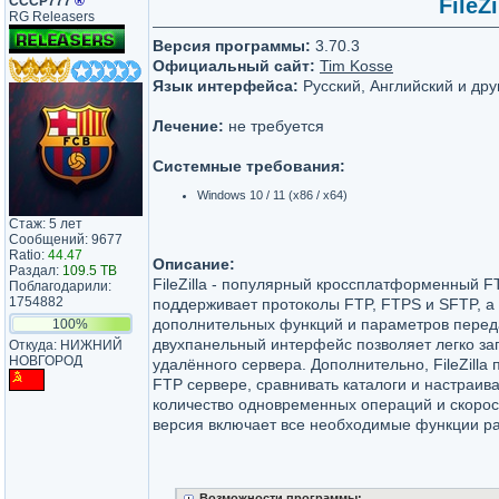
СССР777
®
FileZi
RG Releasers
Версия программы:
3.70.3
Официальный сайт:
Tim Kosse
Язык интерфейса:
Русский, Английский и дру
Лечение:
не требуется
Системные требования:
Windows 10 / 11 (x86 / x64)
Стаж: 5 лет
Сообщений: 9677
Ratio:
44.47
Описание:
Раздал:
109.5 TB
FileZilla - популярный кроссплатформенный F
Поблагодарили:
1754882
поддерживает протоколы FTP, FTPS и SFTP, а
дополнительных функций и параметров перед
100%
двухпанельный интерфейс позволяет легко заг
Откуда: НИЖНИЙ
НОВГОРОД
удалённого сервера. Дополнительно, FileZilla
FTP сервере, сравнивать каталоги и настраив
количество одновременных операций и скорос
версия включает все необходимые функции р
Возможности программы: