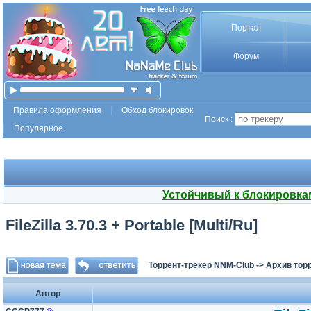
Портал
Форум
Правила оформления
Обход блокировок
Поиск :
Популярное
Устойчивый к блокировка
FileZilla 3.70.3 + Portable [Multi/Ru]
Торрент-трекер NNM-Club
->
Архив тор
Автор