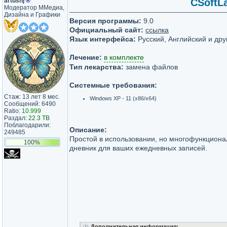
artushj
®
CSoftLa
Модератор ММедиа,
Дизайна и Графики
Версия программы:
9.0
Официальный сайт:
ссылка
Язык интерфейса:
Русский, Английский и дру
Лечение:
в комплекте
Тип лекарства:
замена файлов
Системные требования:
Стаж: 13 лет 8 мес.
Windows XP - 11 (x86/x64)
Сообщений: 6490
Ratio:
10.999
Раздал:
22.3 TB
Поблагодарили:
Описание:
249485
Простой в использовании, но многофункцион
100%
дневник для ваших ежедневных записей.
Дополнительная информация: