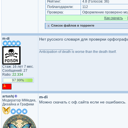
Рейтинг:
4.8
(Голосов:
36
)
Поблагодарили:
112
Проверка:
Оформление проверено мод
Как cкачать
·
Список файлов в торренте
m-di
Нет русского словаря для проверки орфограф
_________________
Anticipation of death is worse than the death itself.
Стаж: 16 лет 7 мес.
Сообщений: 27
Ratio:
22.334
97.99%
artushj
®
m-di
Модератор ММедиа,
Можно скачать с оф.сайта если не ошибаюсь.
Дизайна и Графики