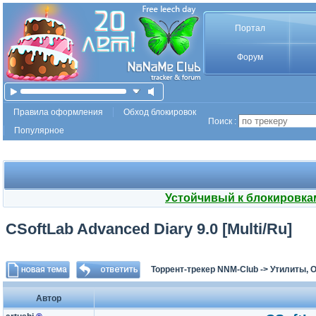
Портал
Форум
Правила оформления
Обход блокировок
Поиск :
Популярное
Устойчивый к блокировка
CSoftLab Advanced Diary 9.0 [Multi/Ru]
Торрент-трекер NNM-Club
->
Утилиты, 
Автор