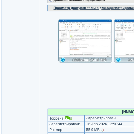
Просмотр доступен только для зарегистрирова
[NNMCl
Зарегистрирован
Торрент:
Зарегистрирован:
16 Апр 2026 12:50:44
Размер:
55.9 MB
(
)