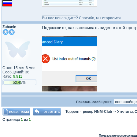
_________________
Вы нас ненавидите? Спасибо, мы стараемся...
Zubanin
Подскажите, как записывать видео в этой про
Стаж: 15 лет 6 мес.
Сообщений: 36
Ratio:
9.911
52.45%
Показать сообщения:
Торрент-трекер NNM-Club
->
Утилиты, 
Страница
1
из
1
Пользовательское соглаш