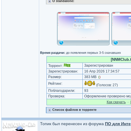
О standalone:
Время раздачи:
до появления первых 3-5 скачавших
[NNMClub.t
Зарегистрирован
Торрент:
Зарегистрирован:
16 Апр 2026 17:34:57
Размер:
383 MB
(
)
Рейтинг:
(Голосов:
27
)
Поблагодарили:
93
Проверка:
Оформление проверено мод
Как cкачать
·
Список файлов в торренте
Топик был перенесен из форума
ПО для Инте