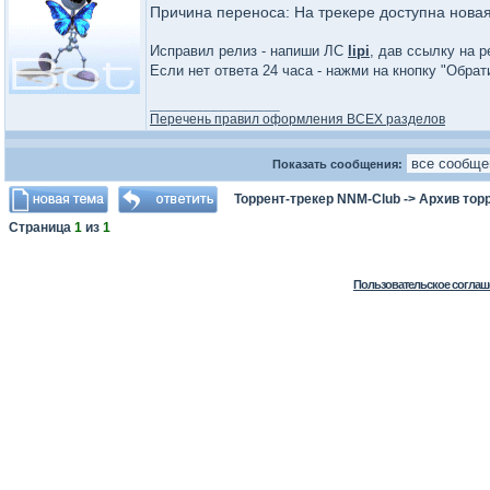
Причина переноса: На трекере доступна нова
Исправил релиз - напиши ЛС
lipi
, дав ссылку на р
Если нет ответа 24 часа - нажми на кнопку "Обра
_________________
Перечень правил оформления ВСЕХ разделов
Показать сообщения:
Торрент-трекер NNM-Club
->
Архив тор
Страница
1
из
1
Пользовательское соглаш