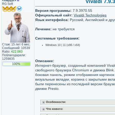
«Хирург»
®
Vivaldi 7.9.
RG Soft
Версия программы:
7.9.3970.55
Официальный сайт:
Vivaldi Technologies
Язык интерфейса:
Русский, Английский и дру
Лечение:
не требуется
Системные требования:
Стаж: 15 лет 6 мес.
Windows 10 | 11 (x86 / x64)
Сообщений: 10539
Ratio:
422.083
Поблагодарили:
1259835
Описание:
100%
Интернет-браузер, созданный компанией Vivald
свободного браузера Chromium и движка Blink.
боковая панель, режим отображения картинок 
визуальные вкладки, корзина с закрытыми вкл
были перенесены из последней версии браузе
движке Presto.
Особенности:
Что нового: