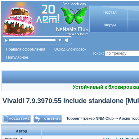
Портал
Форум
Правила оформления
Обход блокировок
Поиск :
Популярное
Устойчивый к блокировка
Vivaldi 7.9.3970.55 include standalone [Mul
Торрент-трекер NNM-Club
->
Архив тор
Автор