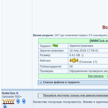
Вс
Время раздачи:
24/7 (до появления первых 3-5 скачавших)
[NNMClub.t
Зарегистрирован
Торрент:
Зарегистрирован:
16 Апр 2026 17:59:41
Размер:
9.41 GB
(
)
Рейтинг:
(Голосов:
17
)
Поблагодарили:
56
Проверка:
Оформление проверено мод
Как cкачать
·
Список файлов в торренте
NoNeTam
®
Просмотр доступен только для зарегистрирова
Uploader 500+
Качество получше получается, ближе к оригин