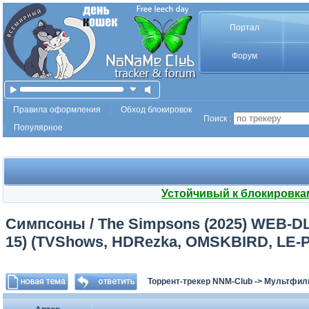
Портал
Форум
Правила оформления
Обход блокировок
Поиск :
Популярное
Устойчивый к блокировка
Симпсоны / The Simpsons (2025) WEB-DL [H
15) (TVShows, HDRezka, OMSKBIRD, LE-P
Торрент-трекер NNM-Club
->
Мультфил