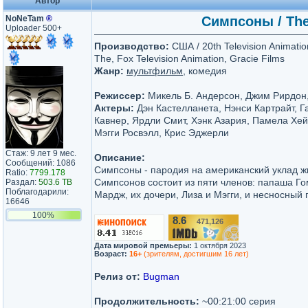
Автор
NoNeTam
®
Симпсоны / The
Uploader 500+
Производство:
США / 20th Television Animatio
The, Fox Television Animation, Gracie Films
Жанр:
мультфильм
, комедия
Режиссер:
Микель Б. Андерсон, Джим Рирдон
Актеры:
Дэн Кастелланета, Нэнси Картрайт, 
Кавнер, Ярдли Смит, Хэнк Азария, Памела Хе
Мэгги Росвэлл, Крис Эджерли
Стаж: 9 лет 9 мес.
Описание:
Сообщений: 1086
Симпсоны - пародия на американский уклад ж
Ratio:
7799.178
Симпсонов состоит из пяти членов: папаша Го
Раздал:
503.6 TB
Поблагодарили:
Мардж, их дочери, Лиза и Мэгги, и несносный 
16646
100%
8.6
471,126
/10
Дата мировой премьеры:
1 октября 2023
Возраст:
16+
(зрителям, достигшим 16 лет)
Релиз от:
Bugman
Продолжительность:
~00:21:00 серия