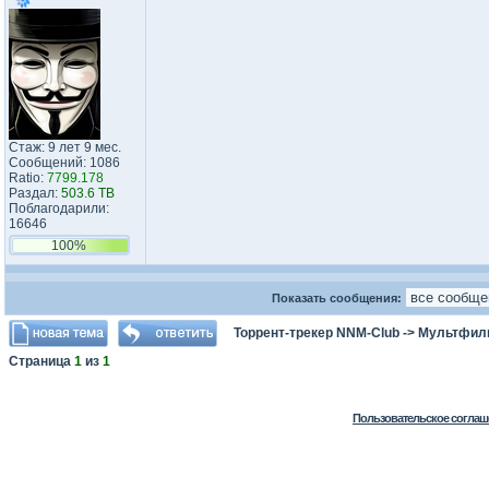
Стаж: 9 лет 9 мес.
Сообщений: 1086
Ratio:
7799.178
Раздал:
503.6 TB
Поблагодарили:
16646
100%
Показать сообщения:
Торрент-трекер NNM-Club
->
Мультфил
Страница
1
из
1
Пользовательское соглаш