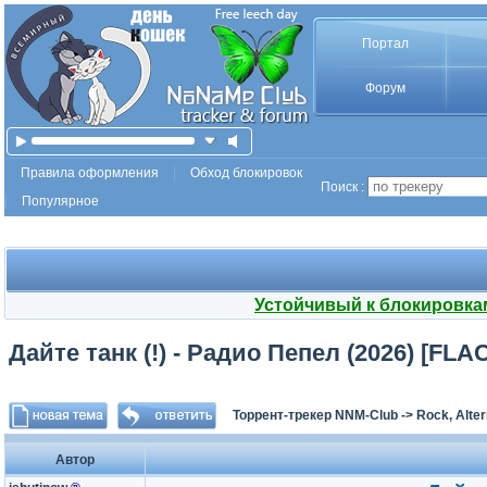
Портал
Форум
Правила оформления
Обход блокировок
Поиск :
Популярное
Устойчивый к блокировка
Дайте танк (!) - Радио Пепел (2026) [FL
Торрент-трекер NNM-Club
->
Rock, Alter
Автор