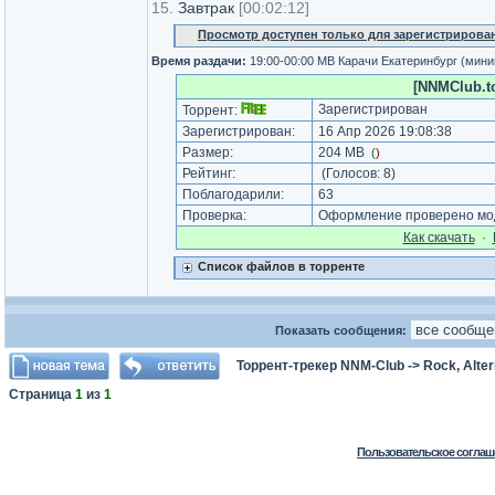
15.
Завтрак
[00:02:12]
Просмотр доступен только для зарегистрирова
Время раздачи:
19:00-00:00 МВ Карачи Екатеринбург (мин
[NNMClub.to
Зарегистрирован
Торрент:
Зарегистрирован:
16 Апр 2026 19:08:38
Размер:
204 MB
(
)
Рейтинг:
(Голосов:
8
)
Поблагодарили:
63
Проверка:
Оформление проверено мод
Как cкачать
·
Список файлов в торренте
Показать сообщения:
Торрент-трекер NNM-Club
->
Rock, Alter
Страница
1
из
1
Пользовательское соглаш