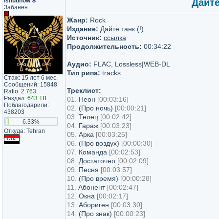
ishutinow
®
Дайте
Забанен
Жанр:
Rock
Издание:
Дайте танк (!)
Источник:
ссылка
Продолжительность:
00:34:22
Аудио:
FLAC, Lossless|WEB-DL
Тип рипа:
tracks
Стаж: 15 лет 6 мес.
Сообщений: 15848
Треклист:
Ratio:
2.763
Раздал:
643 TB
01.
Неон
[00:03:16]
Поблагодарили:
02.
(Про ночь)
[00:00:21]
438203
03.
Телец
[00:02:42]
6.33%
04.
Гараж
[00:03:23]
Откуда: Tehran
05.
Арка
[00:03:25]
06.
(Про воздух)
[00:00:30]
07.
Команда
[00:02:53]
08.
Достаточно
[00:02:09]
09.
Песня
[00:03:57]
10.
(Про время)
[00:00:28]
11.
Абонент
[00:02:47]
12.
Окна
[00:02:17]
13.
Абориген
[00:03:30]
14.
(Про знак)
[00:00:23]