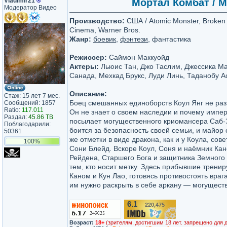
Vladimir21
®
Мортал Комбат / M
Модератор Видео
Производство:
США / Atomic Monster, Broken 
Cinema, Warner Bros.
Жанр:
боевик
,
фэнтези
, фантастика
Режиссер:
Саймон Маккуойд
Актеры:
Льюис Тан, Джо Таслим, Джессика М
Санада, Мехкад Брукс, Луди Линь, Таданобу А
Описание:
Стаж: 15 лет 7 мес.
Боец смешанных единоборств Коул Янг не раз 
Сообщений: 1857
Ratio:
117.011
Он не знает о своем наследии и почему импе
Раздал:
45.86 TB
посылает могущественного криомансера Саб-З
Поблагодарили:
боится за безопасность своей семьи, и майор 
50361
же отметки в виде дракона, как и у Коула, сов
100%
Сони Блейд. Вскоре Коул, Соня и наёмник Ка
Рейдена, Старшего Бога и защитника Земного
тем, кто носит метку. Здесь прибывшие трен
Каном и Кун Лао, готовясь противостоять враг
им нужно раскрыть в себе аркану — могущест
6.1
220,475
/10
Возраст:
18+
(зрителям, достигшим 18 лет. запрещено для 