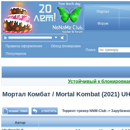
Портал
Форум
Правила оформления
Обход блокировок
Поиск :
Популярное
Устойчивый к блокировка
Мортал Комбат / Mortal Kombat (2021) UH
Торрент-трекер NNM-Club
->
Зарубежно
Автор