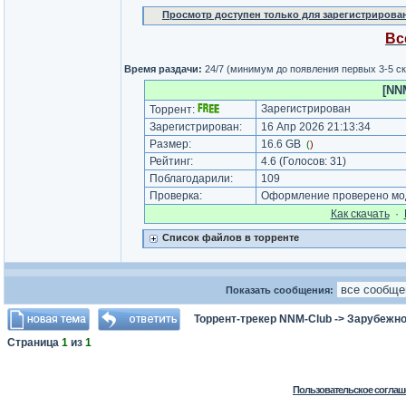
Просмотр доступен только для зарегистрирова
Вс
Время раздачи:
24/7 (минимум до появления первых 3-5 с
[NN
Зарегистрирован
Торрент:
Зарегистрирован:
16 Апр 2026 21:13:34
Размер:
16.6 GB
(
)
Рейтинг:
4.6
(Голосов:
31
)
Поблагодарили:
109
Проверка:
Оформление проверено мод
Как cкачать
·
Список файлов в торренте
Показать сообщения:
Торрент-трекер NNM-Club
->
Зарубежно
Страница
1
из
1
Пользовательское соглаш