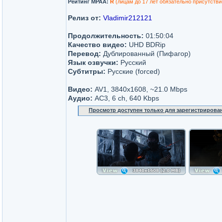
Рейтинг MPAA:
R
(лицам до 17 лет обязательно присутстви
Релиз от:
Vladimir212121
Продолжительность:
01:50:04
Качество видео:
UHD BDRip
Перевод:
Дублированный (Пифагор)
Язык озвучки:
Русский
Субтитры:
Русские (forced)
Видео:
AV1, 3840x1608, ~21.0 Mbps
Аудио:
AC3, 6 ch, 640 Kbps
Просмотр доступен только для зарегистрирова