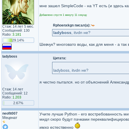
мне зашел SimpleCode - на YT есть (и здесь ка
Добавлено спустя 1 минуту 11 секунд:
Rphoenxkgn писал(а):
Стаж: 14 лет 5 мес.
Сообщений: 130
ladyboss
, itvdn не?
Ratio:
3.181
29.14%
Шевчук? многовато воды, как для меня - а так 
ladyboss
Цитата:
ladyboss, itvdn не?
я честно пытался. но от объяснений Александр
Стаж: 14 лет
Сообщений: 12
Ratio:
1.203
2.67%
neofit007
Учите лучше Python - его востребованность ми
Меценат
мидл скоро будут пачками переквалифицироват
имхо естественно