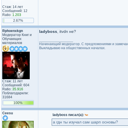
Стаж: 14 лет
Сообщений: 12
Ratio:
1.203
2.67%
Rphoenxkgn
ladyboss
, itvdn не?
Модератор Книг и
Обучающих
_________________
материалов
Начинающий модератор. С предложениями и замечани
Выкладываю на общественных началах.
Стаж: 11 лет
Сообщений: 604
Ratio:
35.916
Поблагодарили:
31684
100%
Ceesu
ladyboss писал(а):
а гдн ты изучал сам шарп основы?