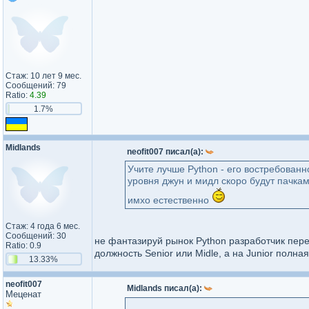
Стаж: 10 лет 9 мес.
Сообщений: 79
Ratio:
4.39
1.7%
Midlands
neofit007 писал(а):
Учите лучше Python - его востребованн
уровня джун и мидл скоро будут пачка
имхо естественно
Стаж: 4 года 6 мес.
Сообщений: 30
не фантазируй рынок Python разработчик перег
Ratio: 0.9
должность Senior или Midle, а на Junior полная
13.33%
neofit007
Midlands писал(а):
Меценат