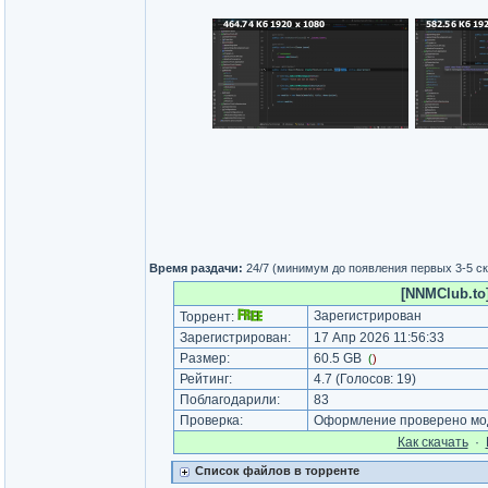
Время раздачи:
24/7 (минимум до появления первых 3-5 с
[NNMClub.to]
Зарегистрирован
Торрент:
Зарегистрирован:
17 Апр 2026 11:56:33
Размер:
60.5 GB
(
)
Рейтинг:
4.7
(Голосов:
19
)
Поблагодарили:
83
Проверка:
Оформление проверено мод
Как cкачать
·
Список файлов в торренте