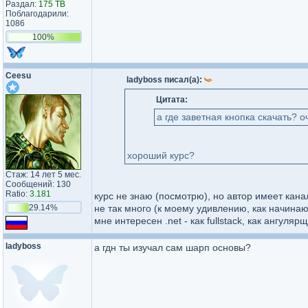
Раздал:
175 TB
Поблагодарили:
1086
100%
Ceesu
ladyboss писал(а):
Цитата:
а где заветная кнопка скачать? о
хороший курс?
Стаж: 14 лет 5 мес.
Сообщений: 130
Ratio:
3.181
курс не знаю (посмотрю), но автор имеет кана
29.14%
не так много (к моему удивлению, как начинаю
мне интересен .net - как fullstack, как ангуляр
ladyboss
а гдн ты изучал сам шарп основы?