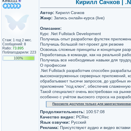
Kirill3111
®
Кирилл Сачков | .N
Автор:
Кирилл Сачков
Жанр:
Запись онлайн-курса (live)
Описание:
Курс .Net Fullstack Development
Получишь опыт разработки фулстек приложени
Стаж: 1 год 2 мес.
Получишь большой пет-проект для резюме
Сообщений: 8
Ratio:
73.895
Освоишь сложные принципы и концепции разр
Поблагодарили: 223
Поработаешь в команде, как на реальной раб
100%
Получишь все необходимые навыки для трудо
О профессии
.Net Fullstack разработчик способен разрабаты
высоконагруженных серверных приложений, к
обрабатывают тысячи запросов, до удобных и
приложение “под ключ”, обеспечив слаженную 
Такой специалист очень востребован на рынке,
особенно с учётом высокого спроса на разраб
Просмотр доступен только для зарегистрирова
Продолжительность:
100:57:08
Качество видео:
PCRec
Язык озвучки:
Русский
Реклама:
Присутствуют аудио и видео вставк