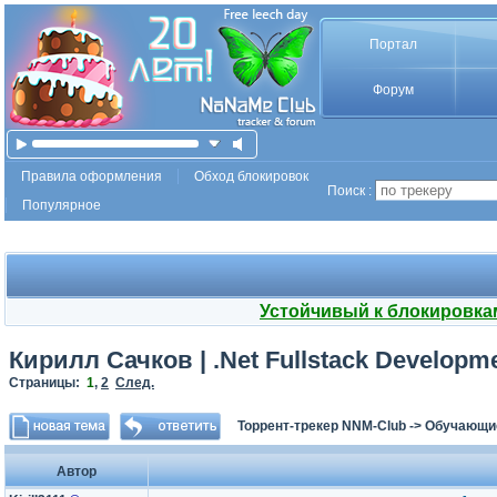
Портал
Форум
Правила оформления
Обход блокировок
Поиск :
Популярное
Устойчивый к блокировка
Кирилл Сачков | .Net Fullstack Developm
Страницы:
1
,
2
След.
Торрент-трекер NNM-Club
->
Обучающи
Автор