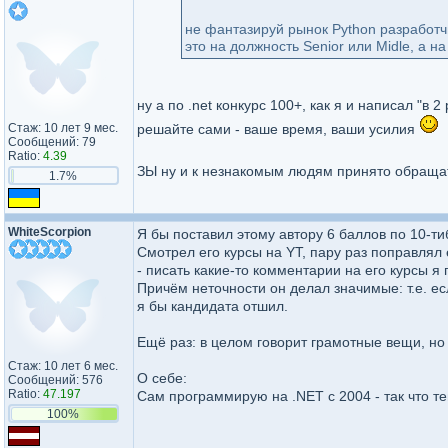
не фантазируй рынок Python разработчи
это на должность Senior или Midle, а на
ну а по .net конкурс 100+, как я и написал "в
Стаж: 10 лет 9 мес.
решайте сами - ваше время, ваши усилия
Сообщений: 79
Ratio:
4.39
ЗЫ ну и к незнакомым людям принято обраща
1.7%
WhiteScorpion
Я бы поставил этому автору 6 баллов по 10-т
Смотрел его курсы на YT, пару раз поправлял 
- писать какие-то комментарии на его курсы я 
Причём неточности он делал значимые: т.е. ес
я бы кандидата отшил.
Ещё раз: в целом говорит грамотные вещи, но 
Стаж: 10 лет 6 мес.
О себе:
Сообщений: 576
Ratio:
47.197
Сам программирую на .NET с 2004 - так что т
100%