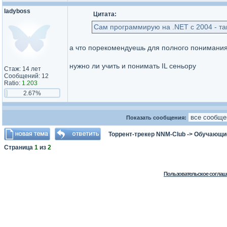
ladyboss
Цитата:
Сам программирую на .NET с 2004 - так
а что порекомендуешь для полного понимания 
нужно ли учить и понимать IL сеньору
Стаж: 14 лет
Сообщений: 12
Ratio:
1.203
2.67%
Показать сообщения:
Торрент-трекер NNM-Club
->
Обучающи
Страница
1
из
2
Пользовательское соглаш