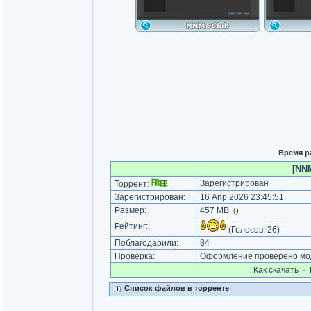
Время р
[NNM
Зарегистрирован
Торрент:
Зарегистрирован:
16 Апр 2026 23:45:51
Размер:
457 MB
(
)
Рейтинг:
(Голосов:
26
)
Поблагодарили:
84
Проверка:
Оформление проверено мод
Как cкачать
·
Список файлов в торренте