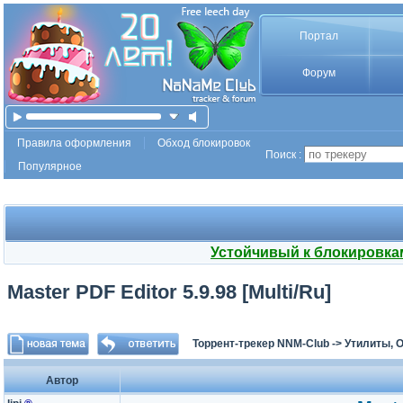
Портал
Форум
Правила оформления
Обход блокировок
Поиск :
Популярное
Устойчивый к блокировка
Master PDF Editor 5.9.98 [Multi/Ru]
Торрент-трекер NNM-Club
->
Утилиты, 
Автор