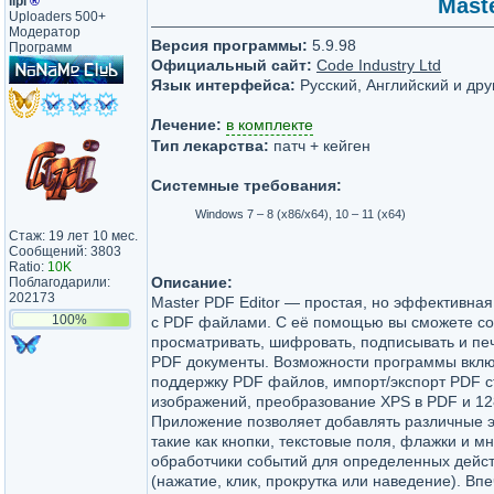
lipi
®
Maste
Uploaders 500+
Модератор
Версия программы:
5.9.98
Программ
Официальный сайт:
Code Industry Ltd
Язык интерфейса:
Русский, Английский и дру
Лечение:
в комплекте
Тип лекарства:
патч + кейген
Системные требования:
Windows 7 – 8 (х86/х64), 10 – 11 (х64)
Стаж: 19 лет 10 мес.
Сообщений: 3803
Ratio:
10K
Описание:
Поблагодарили:
202173
Master PDF Editor — простая, но эффективна
100%
с PDF файлами. С её помощью вы сможете соз
просматривать, шифровать, подписывать и пе
PDF документы. Возможности программы вклю
поддержку PDF файлов, импорт/экспорт PDF 
изображений, преобразование XPS в PDF и 1
Приложение позволяет добавлять различные 
такие как кнопки, текстовые поля, флажки и мн
обработчики событий для определенных дейст
(нажатие, клик, прокрутка или наведение). В