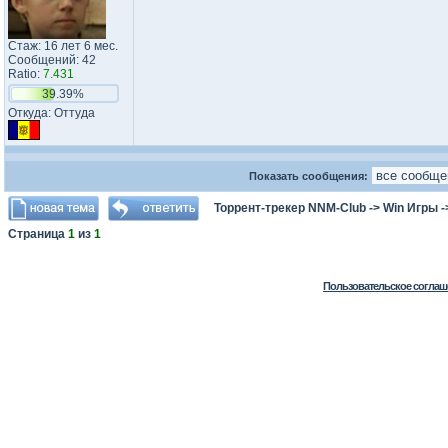
Стаж: 16 лет 6 мес.
Сообщений: 42
Ratio:
7.431
39.39%
Откуда: Оттуда
Показать сообщения:
Торрент-трекер NNM-Club
->
Win Игры
-
Страница
1
из
1
Пользовательское соглаш