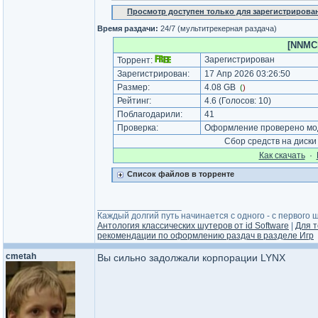
Просмотр доступен только для зарегистрирова
Время раздачи:
24/7 (мультитрекерная раздача)
[NNMCl
Зарегистрирован
Торрент:
Зарегистрирован:
17 Апр 2026 03:26:50
Размер:
4.08 GB
(
)
Рейтинг:
4.6
(Голосов:
10
)
Поблагодарили:
41
Проверка:
Оформление проверено мод
Сбор средств на диск
Как cкачать
·
Список файлов в торренте
_________________
Каждый долгий путь начинается с одного - с первого ша
Антология классических шутеров от id Software
|
Для т
рекомендации по оформлению раздач в разделе Игр
cmetah
Вы сильно задолжали корпорации LYNX