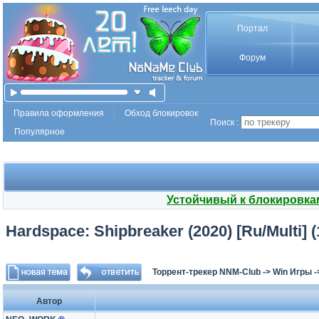
Портал
Форум
Правила оформления
Обход блокировок
Поиск :
Популярное
Устойчивый к блокировка
Hardspace: Shipbreaker (2020) [Ru/Multi] 
Торрент-трекер NNM-Club
->
Win Игры
-
Автор