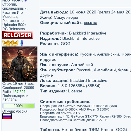
NEO_WORK
®
Строгий,
справедливый,
Дата выхода:
16 июня 2020 (релиз 24 мая 20
Куратор Игр
Меценат,
Жанр:
Симуляторы
Реставратор,
Официальный сайт:
ссылка
Uploader 500+
RG Releasers
Разработчик:
Blackbird Interactive
Издатель:
Blackbird Interactive
Релиз от:
GOG
Язык интерфейса:
Русский, Английский, Фра
и другие
Язык озвучки:
Английский
Язык субтитров:
Русский, Английский, Франц
другие
Локализация:
Blackbird Interactive
Стаж: 19 лет 3 мес.
Версия:
1.3.0.1263554 (88534)
Сообщений: 20099
Тип издания:
License
Ratio:
437.821
Поблагодарили:
2198704
Системные требования:
100%
Операционная система: Windows 10 18362.0+ (
x64
)
Процессор: Intel i5-6600K, AMD Ryzen 3 1300X
Откуда: Россия
Оперативная память: 8 ГБ
Видеоадаптер: 4 ГБ, GeForce GTX 770, Radeon R9 380, Direc
Свободного места на жестком диске: 3.27 ГБ
Таблетка:
Не требуется (DRM-Free от GOG)