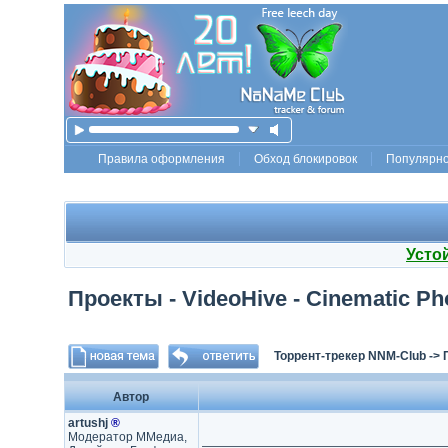
Правила оформления
Обход блокировок
Популярн
Усто
Проекты - VideoHive - Cinematic Ph
Торрент-трекер NNM-Club
->
Автор
artushj
®
Модератор ММедиа,