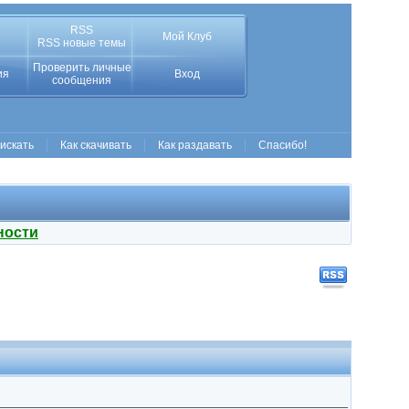
RSS
Мой Клуб
RSS новые темы
Проверить личные
ия
Вход
сообщения
 искать
Как скачивать
Как раздавать
Спасибо!
ности