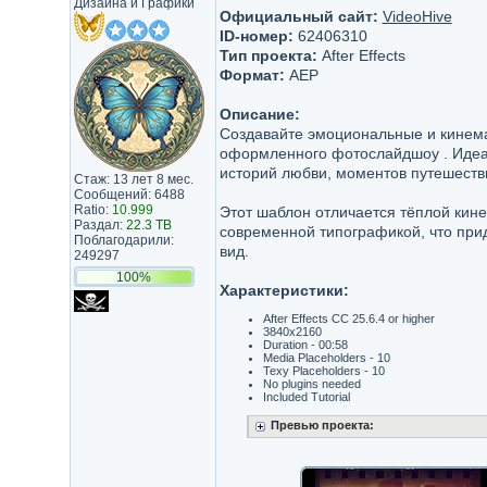
Дизайна и Графики
Официальный сайт:
VideoHive
ID-номер:
62406310
Тип проекта:
After Effects
Формат:
AEP
Описание:
Создавайте эмоциональные и кинем
оформленного фотослайдшоу . Идеа
историй любви, моментов путешестви
Стаж: 13 лет 8 мес.
Сообщений: 6488
Ratio:
10.999
Этот шаблон отличается тёплой кин
Раздал:
22.3 TB
современной типографикой, что пр
Поблагодарили:
вид.
249297
100%
Характеристики:
After Effects CC 25.6.4 or higher
3840x2160
Duration - 00:58
Media Placeholders - 10
Texy Placeholders - 10
No plugins needed
Included Tutorial
Превью проекта: