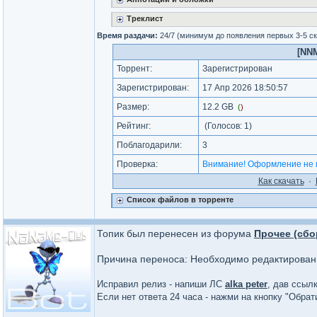
Треклист
Время раздачи:
24/7 (минимум до появления первых 3-5 с
[NNM
Торрент:
Зарегистрирован
Зарегистрирован:
17 Апр 2026 18:50:57
Размер:
12.2 GB
(
)
Рейтинг:
(Голосов:
1
)
Поблагодарили:
3
Проверка:
Внимание! Оформление не 
Как cкачать
·
Список файлов в торренте
Топик был перенесен из форума
Прочее (сбо
Причина переноса: Необходимо редактирова
Исправил релиз - напиши ЛС
alka peter
, дав ссылк
Если нет ответа 24 часа - нажми на кнопку "Обра