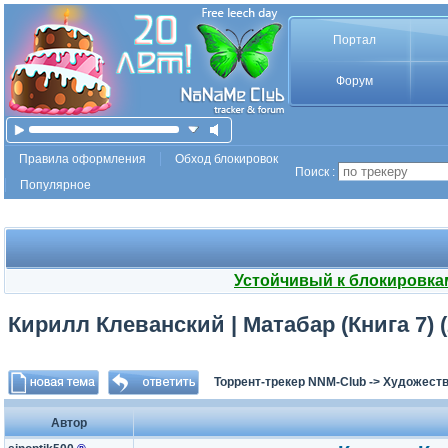
Портал
Форум
Правила оформления
Обход блокировок
Поиск :
Популярное
Устойчивый к блокировка
Кирилл Клеванский | Матабар (Книга 7) (
Торрент-трекер NNM-Club
->
Художеств
Автор