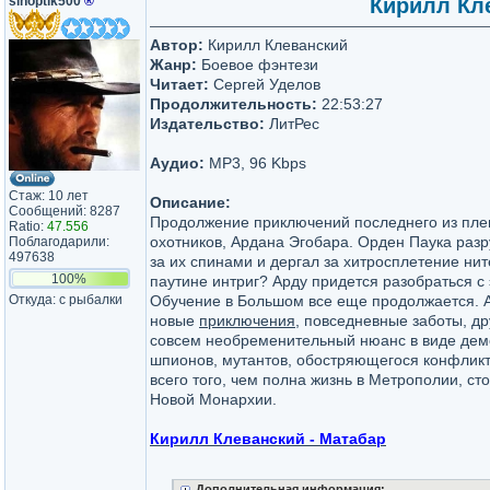
sinoptik500
®
Кирилл Кле
Автор:
Кирилл Клеванский
Жанр:
Боевое фэнтези
Читает:
Сергей Уделов
Продолжительность:
22:53:27
Издательство:
ЛитРес
Аудио:
MP3, 96 Kbps
Стаж: 10 лет
Описание:
Сообщений: 8287
Продолжение приключений последнего из пле
Ratio:
47.556
охотников, Ардана Эгобара. Орден Паука разр
Поблагодарили:
497638
за их спинами и дергал за хитросплетение ни
100%
паутине интриг? Арду придется разобраться с э
Откуда: с рыбалки
Обучение в Большом все еще продолжается. А
новые
приключения
, повседневные заботы, др
совсем необременительный нюанс в виде дем
шпионов, мутантов, обостряющегося конфликт
всего того, чем полна жизнь в Метрополии, с
Новой Монархии.
Кирилл Клеванский - Матабар
Дополнительная информация: