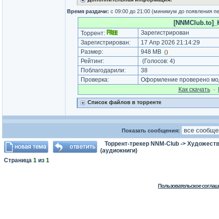
Время раздачи:
с 09:00 до 21:00 (минимум до появления п
[NNMClub.to]_Kl
Зарегистрирован
Торрент:
Зарегистрирован:
17 Апр 2026 21:14:29
Размер:
948 MB
(
)
Рейтинг:
(Голосов:
4
)
Поблагодарили:
38
Проверка:
Оформление проверено мод
Как cкачать
·
Список файлов в торренте
Показать сообщения:
Торрент-трекер NNM-Club
->
Художеств
(аудиокниги)
Страница
1
из
1
Пользовательское соглаш