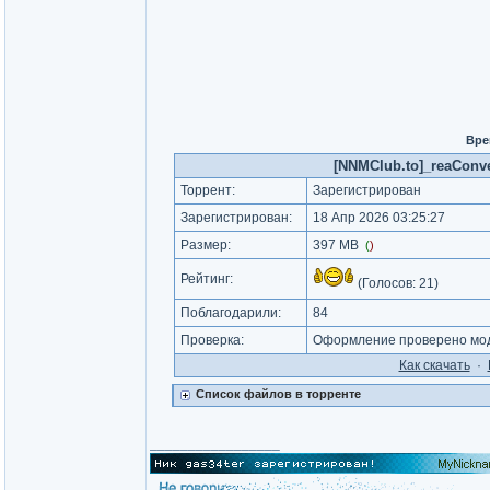
Вре
[NNMClub.to]_reaConver
Торрент:
Зарегистрирован
Зарегистрирован:
18 Апр 2026 03:25:27
Размер:
397 MB
(
)
Рейтинг:
(Голосов:
21
)
Поблагодарили:
84
Проверка:
Оформление проверено моде
Как cкачать
·
Список файлов в торренте
_________________