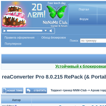
Портал
Форум
Правила оформления
Обход блокировок
Поиск :
Популярное
Устойчивый к блокировка
reaConverter Pro 8.0.215 RePack (& Portab
Торрент-трекер NNM-Club
->
Архив тор
Автор