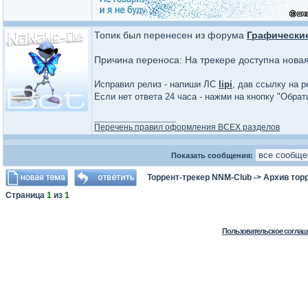
Топик был перенесен из форума
Графически
Причина переноса: На трекере доступна нова
Исправил релиз - напиши ЛС
lipi
, дав ссылку на р
Если нет ответа 24 часа - нажми на кнопку "Обра
_________________
Перечень правил оформления ВСЕХ разделов
Показать сообщения:
Торрент-трекер NNM-Club
->
Архив тор
Страница
1
из
1
Пользовательское соглаш