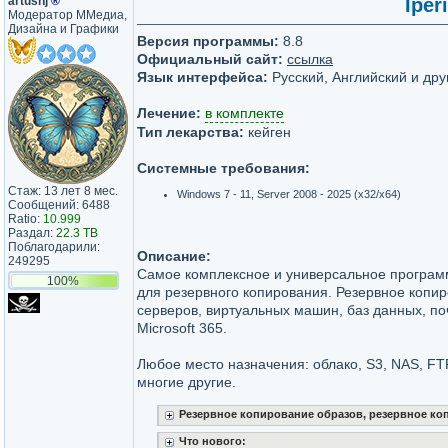
artushj
®
Iper
Модератор ММедиа,
Дизайна и Графики
Версия программы:
8.8
Официальный сайт:
ссылка
Язык интерфейса:
Русский, Английский и дру
Лечение:
в комплекте
Тип лекарства:
кейген
Системные требования:
Стаж: 13 лет 8 мес.
Windows 7 - 11, Server 2008 - 2025 (x32/x64)
Сообщений: 6488
Ratio:
10.999
Раздал:
22.3 TB
Поблагодарили:
Описание:
249295
Самое комплексное и универсальное програм
100%
для резервного копирования. Резервное копир
серверов, виртуальных машин, баз данных, по
Microsoft 365.
Любое место назначения: облако, S3, NAS, FTP
многие другие.
Резервное копирование образов, резервное ко
Что нового: