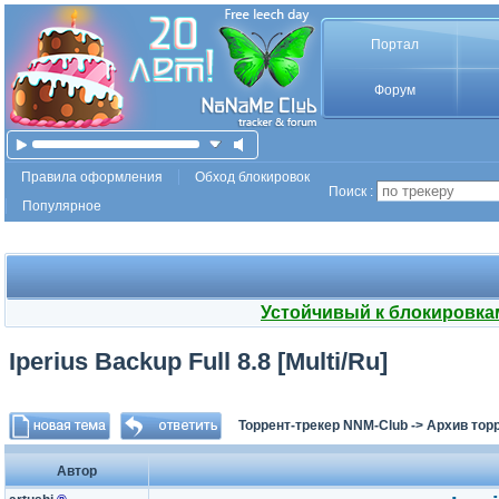
Портал
Форум
Правила оформления
Обход блокировок
Поиск :
Популярное
Устойчивый к блокировка
Iperius Backup Full 8.8 [Multi/Ru]
Торрент-трекер NNM-Club
->
Архив тор
Автор