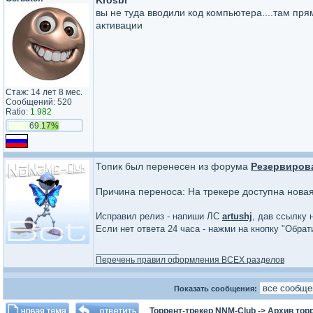
Krosbi
вы не туда вводили код компьютера....там прям
активации
Стаж: 14 лет 8 мес.
Сообщений: 520
Ratio:
1.982
69.17%
Топик был перенесен из форума
Резервиров
Причина переноса: На трекере доступна нова
Исправил релиз - напиши ЛС
artushj
, дав ссылку 
Если нет ответа 24 часа - нажми на кнопку "Обра
_________________
Перечень правил оформления ВСЕХ разделов
Показать сообщения:
Торрент-трекер NNM-Club
->
Архив тор