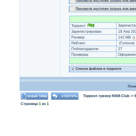
Просмотр доступен только для за
Просмотр доступен только для за
Зарегистр
Торрент:
Зарегистрирован:
18 Апр 202
Размер:
142 MB
(
)
Рейтинг:
(Голосов:
Поблагодарили:
27
Проверка:
Оформлени
Список файлов в торренте
Пока
Торрент-трекер NNM-Club
->
Страница
1
из
1