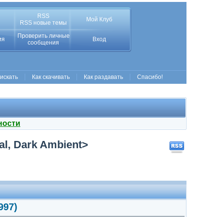
RSS
Мой Клуб
RSS новые темы
Проверить личные
ия
Вход
сообщения
 искать
Как скачивать
Как раздавать
Спасибо!
ности
cal, Dark Ambient>
997)