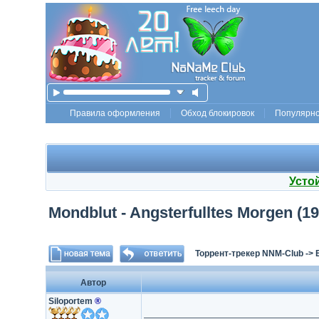
Правила оформления
Обход блокировок
Популярн
Усто
Mondblut - Angsterfulltes Morgen (19
Торрент-трекер NNM-Club
->
Автор
Siloportem
®