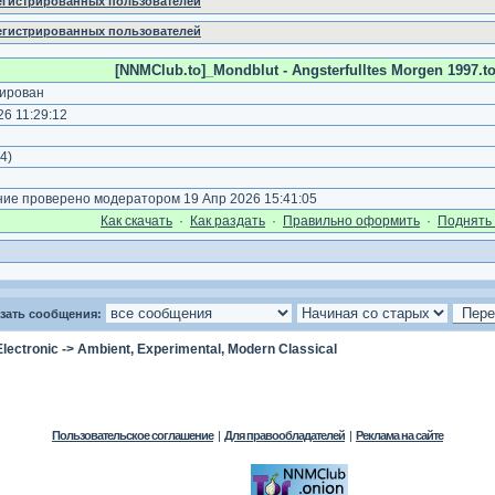
регистрированных пользователей
регистрированных пользователей
[NNMClub.to]_Mondblut - Angsterfulltes Morgen 1997.to
ирован
6 11:29:12
4
)
е проверено модератором 19 Апр 2026 15:41:05
Как cкачать
·
Как раздать
·
Правильно оформить
·
Поднять 
зать сообщения:
Electronic
->
Ambient, Experimental, Modern Classical
Пользовательское соглашение
|
Для правообладателей
|
Реклама на сайте