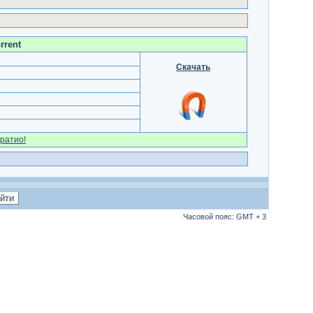
rrent
Скачать
ратио!
Часовой пояс: GMT + 3