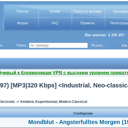
Портал
Трекер
Поиск по форуму
Закладки
Форум
FAQ
Правила
Регистрац
Нас вместе: 4 268 483
ое
Поиск :
Как
йчивый к блокировкам VPN с высоким уровнем приват
97) [MP3|320 Kbps] <Industrial, Neo-classi
Electronic
->
Ambient, Experimental, Modern Classical
Сообщение
Mondblut - Angsterfulltes Morgen (1