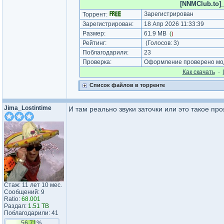
[NNMClub.to]_K
Зарегистрирован
Торрент:
Зарегистрирован:
18 Апр 2026 11:33:39
Размер:
61.9 MB
(
)
Рейтинг:
(Голосов:
3
)
Поблагодарили:
23
Проверка:
Оформление проверено мод
Как cкачать
·
Список файлов в торренте
Jima_Lostintime
И там реально звуки заточки или это такое п
Стаж: 11 лет 10 мес.
Сообщений: 9
Ratio:
68.001
Раздал:
1.51 TB
Поблагодарили: 41
56.71%