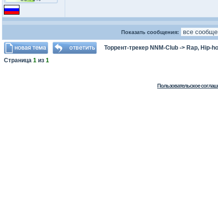
Показать сообщения:
Торрент-трекер NNM-Club
->
Rap, Hip-h
Страница
1
из
1
Пользовательское соглаш