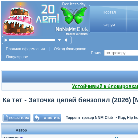
Портал
Форум
Правила оформления
Обход блокировок
Поиск :
Популярное
Устойчивый к блокировка
Ка тет - Заточка цепей бензопил (2026) 
Торрент-трекер NNM-Club
->
Rap, Hip-h
Автор