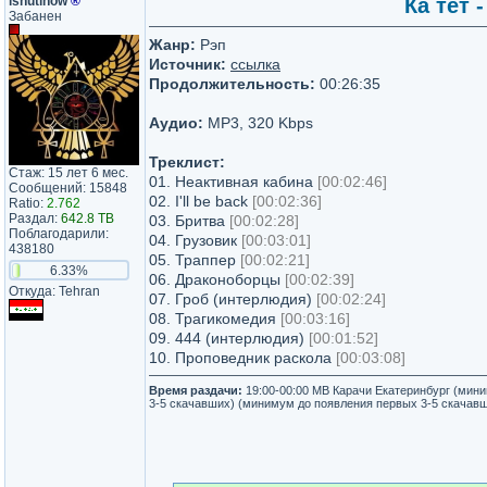
ishutinow
®
Ка тет 
Забанен
Жанр:
Рэп
Источник:
ссылка
Продолжительность:
00:26:35
Аудио:
MP3, 320 Kbps
Треклист:
Стаж: 15 лет 6 мес.
01. Неактивная кабина
[00:02:46]
Сообщений: 15848
02. I'll be back
[00:02:36]
Ratio:
2.762
Раздал:
642.8 TB
03. Бритва
[00:02:28]
Поблагодарили:
04. Грузовик
[00:03:01]
438180
05. Траппер
[00:02:21]
6.33%
06. Драконоборцы
[00:02:39]
Откуда: Tehran
07. Гроб (интерлюдия)
[00:02:24]
08. Трагикомедия
[00:03:16]
09. 444 (интерлюдия)
[00:01:52]
10. Проповедник раскола
[00:03:08]
Время раздачи:
19:00-00:00 МВ Карачи Екатеринбург (мин
3-5 скачавших) (минимум до появления первых 3-5 скачав