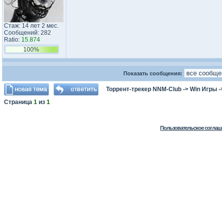
Стаж: 14 лет 2 мес.
Сообщений: 282
Ratio:
15.874
100%
Показать сообщения:
Торрент-трекер NNM-Club
->
Win Игры
-
Страница
1
из
1
Пользовательское соглаш