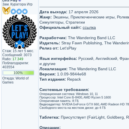
Lets Play
®
Зам. Куратора Игр
Дата выхода:
17 апреля 2026
Жанр:
Экшены, Приключенческие игры, Ролев
Симуляторы, Стратегии
Официальный сайт:
ссылка
Разработчик:
The Wandering Band LLC
Издатель:
Stray Fawn Publishing, The Wander
Релиз от:
Let'sРlay
Стаж: 15 лет 5 мес.
Сообщений: 3073
Язык интерфейса:
Русский, Английский, Фра
Ratio:
17.349
Поблагодарили:
и другие
403554
Локализация:
The Wandering Band LLC
100%
Версия:
1.0.09-9844e68
Откуда: World of
Тип издания:
Repack
Games
Системные требования:
Операционная система: Windows 10, 11
Процессор: Intel Core i5-8400, AMD Ryzen 5 1600
Оперативная память: 8 ГБ
Видеоадаптер: NVIDIA GeForce GTX 660, AMD Radeon HD 7
Свободного места на жестком диске: до 4 ГБ
Таблетка:
Присутствует (FairLight, Goldberg, 
Описание: