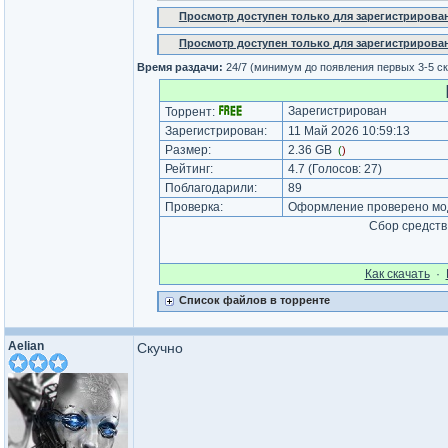
Просмотр доступен только для зарегистрирова
Просмотр доступен только для зарегистрирова
Время раздачи:
24/7 (минимум до появления первых 3-5 с
Зарегистрирован
Торрент:
Зарегистрирован:
11 Май 2026 10:59:13
Размер:
2.36 GB
(
)
Рейтинг:
4.7
(Голосов:
27
)
Поблагодарили:
89
Проверка:
Оформление проверено мод
Сбор средств
Как cкачать
·
Список файлов в торренте
Aelian
Скучно