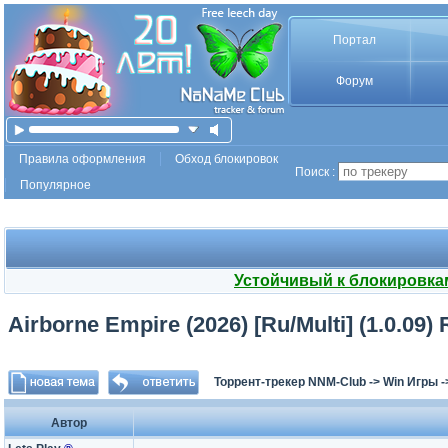
Портал
Форум
Правила оформления
Обход блокировок
Поиск :
Популярное
Устойчивый к блокировка
Airborne Empire (2026) [Ru/Multi] (1.0.09)
Торрент-трекер NNM-Club
->
Win Игры
-
Автор