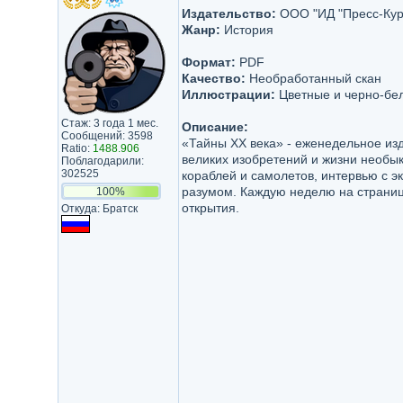
Издательство:
ООО "ИД "Пресс-Кур
Жанр:
История
Формат:
PDF
Качество:
Необработанный скан
Иллюстрации:
Цветные и черно-бе
Стаж: 3 года 1 мес.
Описание:
Сообщений: 3598
«Тайны XX века» - еженедельное из
Ratio:
1488.906
великих изобретений и жизни необы
Поблагодарили:
302525
кораблей и самолетов, интервью с э
разумом. Каждую неделю на страниц
100%
открытия.
Откуда: Братск