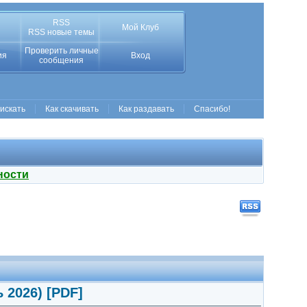
RSS
Мой Клуб
RSS новые темы
Проверить личные
ия
Вход
сообщения
 искать
Как скачивать
Как раздавать
Спасибо!
ности
 2026) [PDF]