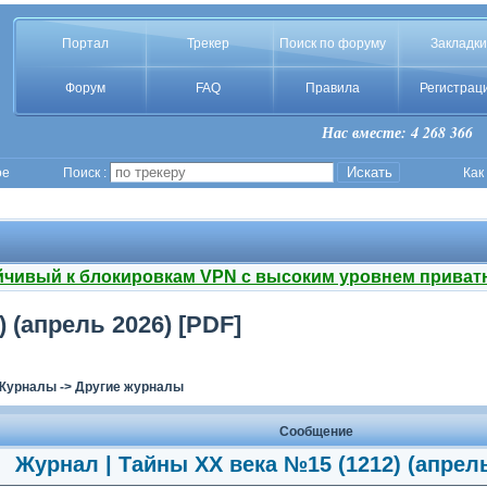
Портал
Трекер
Поиск по форуму
Закладки
Форум
FAQ
Правила
Регистрац
Нас вместе: 4 268 366
ое
Поиск :
Как
йчивый к блокировкам VPN с высоким уровнем приват
 (апрель 2026) [PDF]
Журналы
->
Другие журналы
Сообщение
Журнал | Тайны ХХ века №15 (1212) (апрель