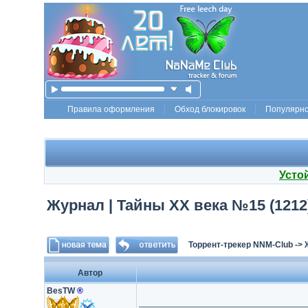
Правила оформления
Обход блокировок
Популярн
Усто
Журнал | Тайны ХХ века №15 (1212)
Торрент-трекер NNM-Club
->
Автор
BesTW
®