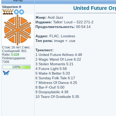
Автор
Siloportem
®
United Future Or
Жанр:
Acid Jazz
Издание:
Talkin' Loud – 522 271-2
Продолжительность:
00:54:14
Аудио:
FLAC, Lossless
Тип рипа:
image + .cue
Стаж: 16 лет 2 мес.
Треклист:
Сообщений: 901
1 United Future Airlines 4:48
Ratio:
5.028
Поблагодарили:
2 Magic Wand Of Love 6:22
7306
3 Stolen Moments 5:21
100%
4 Future Light 5:58
5 Make It Better 5:33
6 Sunday Folk Tale 6:17
7 Mistress Of Dance 4:25
8 Bar-F-Out! 5:00
9 Doopsylalolic 4:38
10 Tears Of Gratitude 5:35