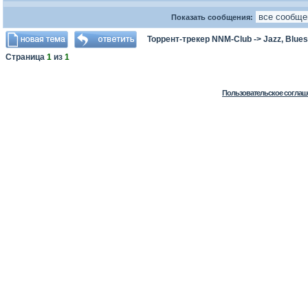
Показать сообщения:
Торрент-трекер NNM-Club
->
Jazz, Blues
Страница
1
из
1
Пользовательское соглаш