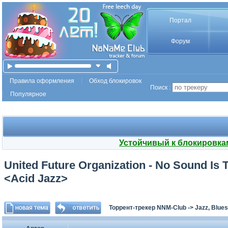
Портал
Форум
Правила оформления
Обход блокировок
Поиск :
Популярное
Устойчивый к блокировка
United Future Organization - No Sound Is 
<Acid Jazz>
Торрент-трекер NNM-Club
->
Jazz, Blues