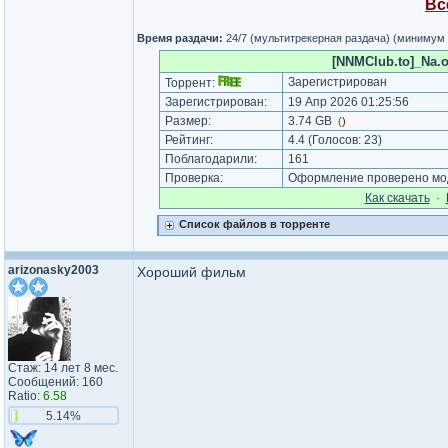
Вс
Время раздачи:
24/7 (мультитрекерная раздача) (минимум
[NNMClub.to]_Na.o
Зарегистрирован
Торрент:
Зарегистрирован:
19 Апр 2026 01:25:56
Размер:
3.74 GB
(
)
Рейтинг:
4.4
(Голосов:
23
)
Поблагодарили:
161
Проверка:
Оформление проверено мод
Как cкачать
·
Список файлов в торренте
arizonasky2003
Хороший фильм
Стаж: 14 лет 8 мес.
Сообщений: 160
Ratio:
6.58
5.14%