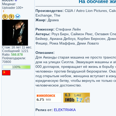
6ОО147
®
На обочине жи
Меценат
Uploader 100+
Производство:
США / Astro Lion Pictures, Cak
Exchange, The
Жанр:
Драма
Режиссер:
Стефани Лейн
Актеры:
Роуз Бирн, Саймон Рекс, Октавия Спе
Бейкер, Ариана Дебоуз, Корбин Бернсен, Дом
Фишер, Рома Маффиа, Деми Ловато
Стаж: 16 лет 11 мес.
Сообщений: 1221
Описание:
Ratio:
566.878
Для Аманды старая машина не просто транспо
Поблагодарили:
дом на улицах Сиэтла. Эвакуация машины и а
70800
000 долларов, превращает её жизнь в борьбу
100%
человека» против бездушной бюрократии. Ока
под открытым небом, женщина вступает в изн
юридическую битву, чтобы вернуть не только с
человеческое достоинство.
6.3
1,462
/10
Релиз от:
ELEKTRI4KA