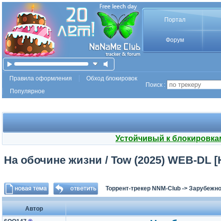
Портал
Форум
Правила оформления
Обход блокировок
Поиск :
Популярное
Устойчивый к блокировка
На обочине жизни / Tow (2025) WEB-DL [
Торрент-трекер NNM-Club
->
Зарубежно
Автор