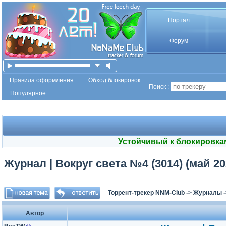
Портал
Форум
Правила оформления
Обход блокировок
Поиск :
Популярное
Устойчивый к блокировка
Журнал | Вокруг света №4 (3014) (май 20
Торрент-трекер NNM-Club
->
Журналы
Автор