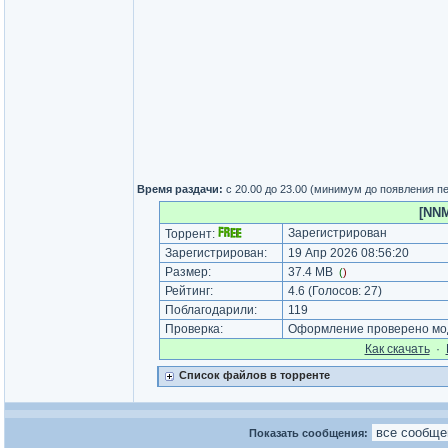
Время раздачи:
с 20.00 до 23.00 (минимум до появления п
[NNM
Зарегистрирован
Торрент:
Зарегистрирован:
19 Апр 2026 08:56:20
Размер:
37.4 MB
(
)
Рейтинг:
4.6
(Голосов:
27
)
Поблагодарили:
119
Проверка:
Оформление проверено мод
Как cкачать
·
Список файлов в торренте
Показать сообщения: