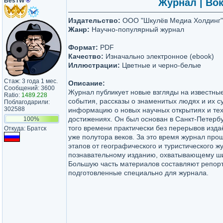
BesTW
®
Журнал | Вок
Издательство:
ООО "Шкулёв Медиа Холдинг"
Жанр:
Научно-популярный журнал
Формат:
PDF
Качество:
Изначально электронное (ebook)
Иллюстрации:
Цветные и черно-белые
Стаж: 3 года 1 мес.
Описание:
Сообщений: 3600
Журнал публикует новые взгляды на известны
Ratio:
1489.228
события, рассказы о знаменитых людях и их с
Поблагодарили:
302588
информацию о новых научных открытиях и те
достижениях. Он был основан в Санкт-Петербур
100%
того времени практически без перерывов изда
Откуда: Братск
уже полутора веков. За это время журнал про
этапов от географического и туристического ж
познавательному изданию, охватывающему ши
Большую часть материалов составляют репор
подготовленные специально для журнала.