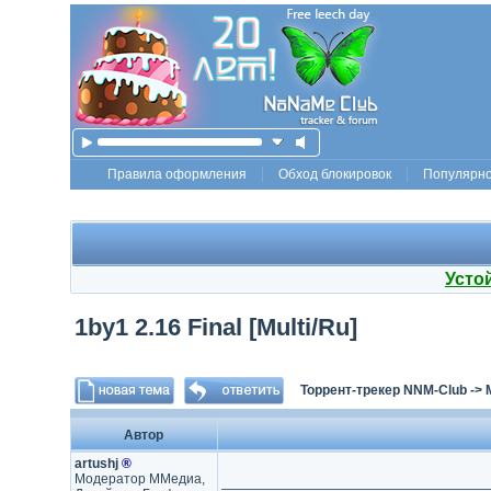
Правила оформления
Обход блокировок
Популярн
Усто
1by1 2.16 Final [Multi/Ru]
Торрент-трекер NNM-Club
->
Автор
artushj
®
Модератор ММедиа,