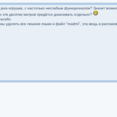
яя java игрушка, с настолько неслабым функционалом? Значит можно
 и эти десятки метров придётся докачивать отдельно?
пасибо.
аммы удалить все лишние языки и файл "readmi", эта вещь в распако