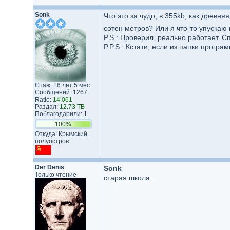
Sonk
Что это за чудо, в 355kb, как древн
сотен метров? Или я что-то упускаю
P.S.: Проверил, реально работает. С
P.P.S.: Кстати, если из папки прогр
Стаж: 16 лет 5 мес.
Сообщений: 1267
Ratio:
14.061
Раздал:
12.73 TB
Поблагодарили: 1
100%
Откуда: Крымский
полуостров
Der Denis
Sonk
Только чтение
старая школа...