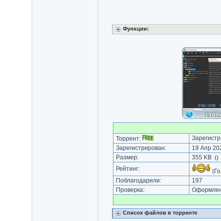
Функции:
Зарегистр
Торрент:
Зарегистрирован:
19 Апр 202
Размер:
355 KB
(
)
Рейтинг:
(Го
Поблагодарили:
197
Проверка:
Оформлени
Список файлов в торренте