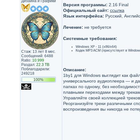
Дизайна и Графики
Версия программы:
2.16 Final
Официальный сайт:
ссылка
Язык интерфейса:
Русский, Английс
Лечение:
не требуется
Системные требования:
Windows XP - 11 (x86/x64)
Кодек MP3 ACM (присутствует в Windows)
Стаж: 13 лет 8 мес.
Сообщений: 6488
Ratio:
10.999
Раздал:
22.3 TB
Поблагодарили:
Описание:
249218
1by1 для Windows выглядит как фай
100%
универсального аудиоплеера — и да
папках по одному, без необходимост
плавными переходами между трекам
Управляйте своей коллекцией треко
Реорганизуйте треки различными сп
воспроизведения вы никогда не пот