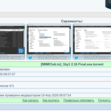
Скриншоты:
[NNMClub.to]_1by1 2.16 Final.exe.torrent
ирован
6 09:07:07
лосов:
67
)
е проверено модератором 19 Апр 2026 09:07:54
Как cкачать
·
Как раздать
·
Правильно оформить
·
Поднять 