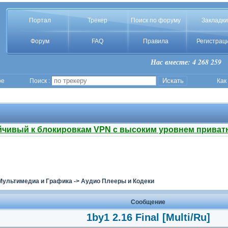
Портал
Трекер
Поиск по форуму
Закладки
Форум
FAQ
Правила
Регистрац
Нас вместе: 4 268 259
ое
Поиск :
Как
йчивый к блокировкам VPN с высоким уровнем приват
Мультимедиа и Графика
->
Аудио Плееры и Кодеки
Сообщение
1by1 2.16 Final [Multi/Ru]