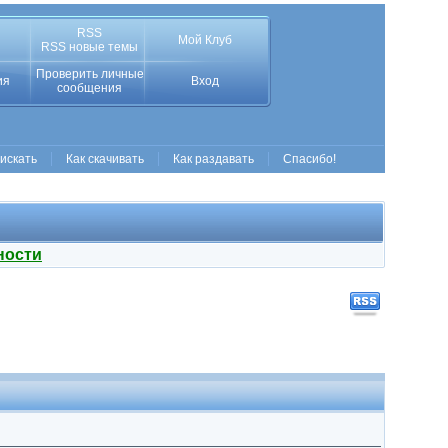
RSS
Мой Клуб
RSS новые темы
Проверить личные
ия
Вход
сообщения
 искать
Как скачивать
Как раздавать
Спасибо!
ности