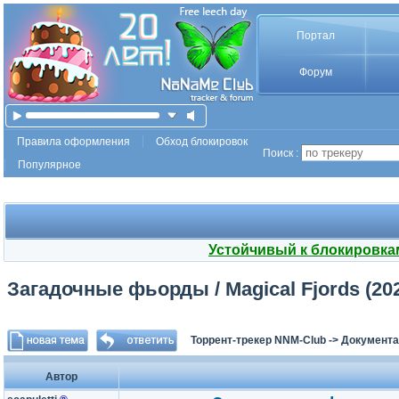
Портал
Форум
Правила оформления
Обход блокировок
Поиск :
Популярное
Устойчивый к блокировка
Загадочные фьорды / Magical Fjords (20
Торрент-трекер NNM-Club
->
Документа
Автор