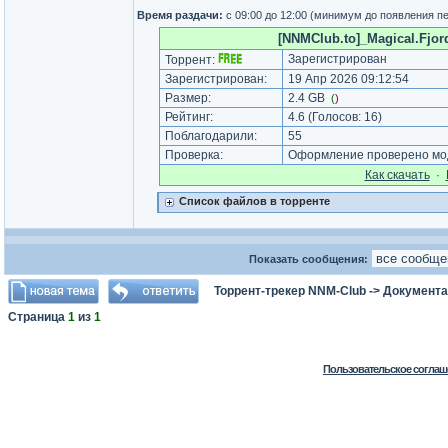
Время раздачи:
с 09:00 до 12:00 (минимум до появления п
[NNMClub.to]_Magical.Fjor
Зарегистрирован
Торрент:
Зарегистрирован:
19 Апр 2026 09:12:54
Размер:
2.4 GB
(
)
Рейтинг:
4.6
(Голосов:
16
)
Поблагодарили:
55
Проверка:
Оформление проверено мод
Как cкачать
·
Список файлов в торренте
Показать сообщения:
Торрент-трекер NNM-Club
->
Документа
Страница
1
из
1
Пользовательское соглаш