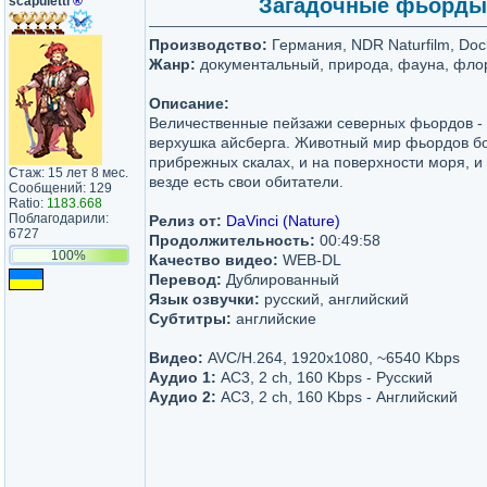
scapuletti
®
Загадочные фьорды /
Производство:
Германия, NDR Naturfilm, Docl
Жанр:
документальный, природа, фауна, фло
Описание:
Величественные пейзажи северных фьордов - эт
верхушка айсберга. Животный мир фьордов бог
прибрежных скалах, и на поверхности моря, и 
Стаж: 15 лет 8 мес.
везде есть свои обитатели.
Сообщений: 129
Ratio:
1183.668
Поблагодарили:
Релиз от:
DaVinci (Nature)
6727
Продолжительность:
00:49:58
100%
Качество видео:
WEB-DL
Перевод:
Дублированный
Язык озвучки:
русский, английский
Субтитры:
английские
Видео:
AVC/H.264, 1920x1080, ~6540 Kbps
Аудио 1:
АС3, 2 ch, 160 Kbps - Русский
Аудио 2:
АС3, 2 ch, 160 Kbps - Английский