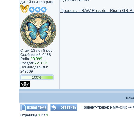
Дизайна и Графики
Пресеты - RAW Presets - Ricoh GR P
Стаж: 13 лет 8 мес.
Сообщений: 6488
Ratio:
10.999
Раздал:
22.3 TB
Поблагодарили:
249309
100%
Пока
Торрент-трекер NNM-Club
->
Страница
1
из
1