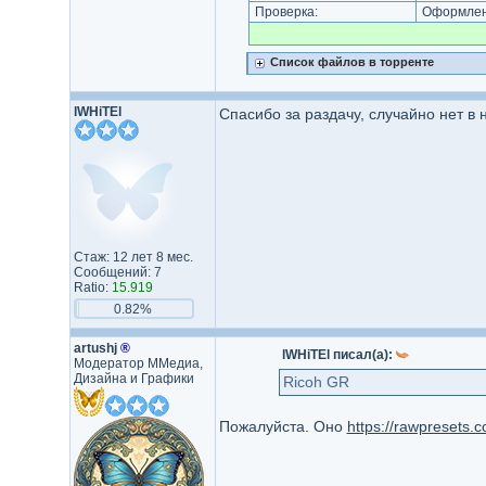
Проверка:
Оформлени
Список файлов в торренте
lWHiTEl
Спасибо за раздачу, случайно нет в
Стаж: 12 лет 8 мес.
Сообщений: 7
Ratio:
15.919
0.82%
artushj
®
lWHiTEl писал(а):
Модератор ММедиа,
Дизайна и Графики
Ricoh GR
Пожалуйста. Оно
https://rawpresets.