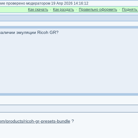
е проверено модератором 19 Апр 2026 14:16:12
Как cкачать
·
Как раздать
·
Правильно оформить
·
Поднять 
 наличии эмуляции Ricoh GR?
com/products/ricoh-gr-presets-bundle
?