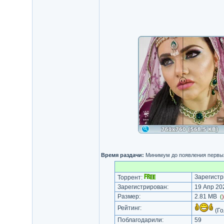
Время раздачи:
Минимум до появления первых
Зарегистр
Торрент:
Зарегистрирован:
19 Апр 202
Размер:
2.81 MB
(
Рейтинг:
(Го
Поблагодарили:
59