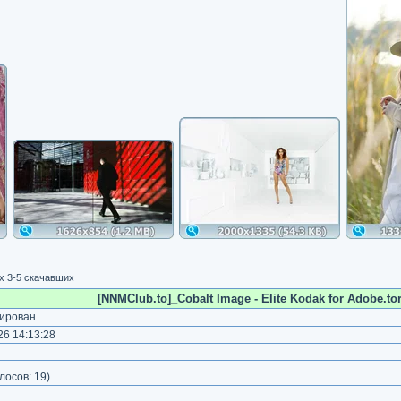
 3-5 скачавших
[NNMClub.to]_Cobalt Image - Elite Kodak for Adobe.tor
ирован
6 14:13:28
)
лосов:
19
)