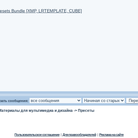
resets Bundle [XMP, LRTEMPLATE, CUBE]
зать сообщения:
Материалы для мультимедиа и дизайна
->
Пресеты
Пользовательское соглашение
|
Для правообладателей
|
Реклама на сайте