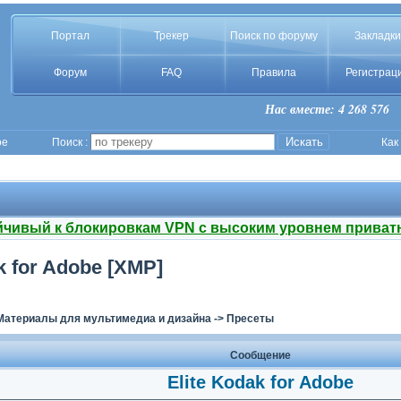
Портал
Трекер
Поиск по форуму
Закладки
Форум
FAQ
Правила
Регистрац
Нас вместе: 4 268 576
ое
Поиск :
Как
йчивый к блокировкам VPN с высоким уровнем приват
k for Adobe [XMP]
Материалы для мультимедиа и дизайна
->
Пресеты
Сообщение
Elite Kodak for Adobe