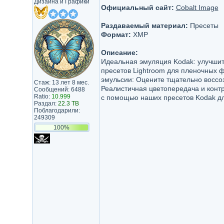
Дизайна и Графики
Официальный сайт:
Cobalt Image
Раздаваемый материал:
Пресеты
Формат:
XMP
Описание:
Идеальная эмуляция Kodak: улучши
пресетов Lightroom для пленочных 
эмульсии: Оцените тщательно воссо
Стаж: 13 лет 8 мес.
Реалистичная цветопередача и контр
Сообщений: 6488
Ratio:
10.999
с помощью наших пресетов Kodak дл
Раздал:
22.3 TB
Поблагодарили:
249309
100%