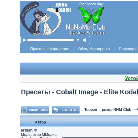
Правила оформления
Обход блокировок
Популярн
Усто
Пресеты - Cobalt Image - Elite Koda
Торрент-трекер NNM-Club
->
Автор
artushj
®
Модератор ММедиа,