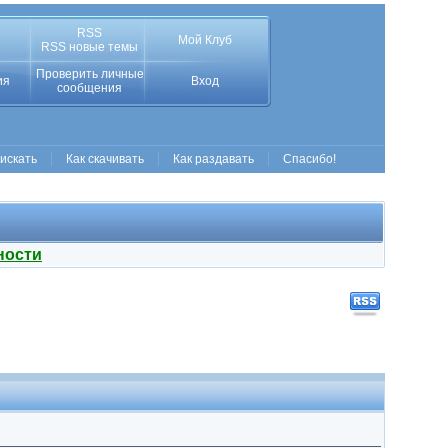
RSS
Мой Клуб
RSS новые темы
Проверить личные
ия
Вход
сообщения
 искать
Как скачивать
Как раздавать
Спасибо!
ности