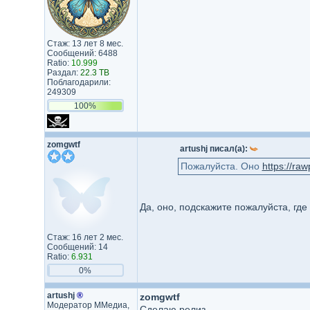
Стаж: 13 лет 8 мес.
Сообщений: 6488
Ratio:
10.999
Раздал:
22.3 TB
Поблагодарили:
249309
100%
zomgwtf
artushj писал(а):
Пожалуйста. Оно
https://ra
Да, оно, подскажите пожалуйста, гд
Стаж: 16 лет 2 мес.
Сообщений: 14
Ratio:
6.931
0%
artushj
®
zomgwtf
Модератор ММедиа,
Сделаю релиз.