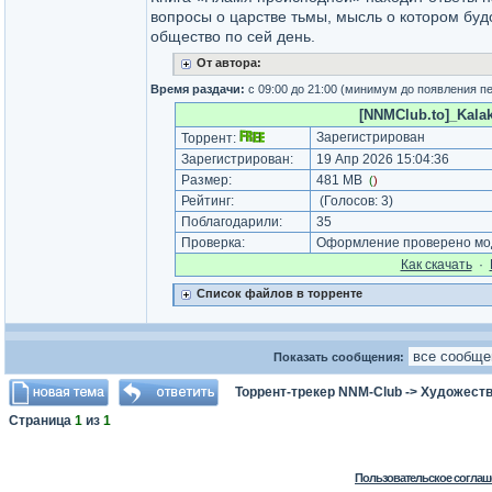
вопросы о царстве тьмы, мысль о котором бу
общество по сей день.
От автора:
Время раздачи:
с 09:00 до 21:00 (минимум до появления п
[NNMClub.to]_Kalak
Зарегистрирован
Торрент:
Зарегистрирован:
19 Апр 2026 15:04:36
Размер:
481 MB
(
)
Рейтинг:
(Голосов:
3
)
Поблагодарили:
35
Проверка:
Оформление проверено мод
Как cкачать
·
Список файлов в торренте
Показать сообщения:
Торрент-трекер NNM-Club
->
Художеств
Страница
1
из
1
Пользовательское соглаш