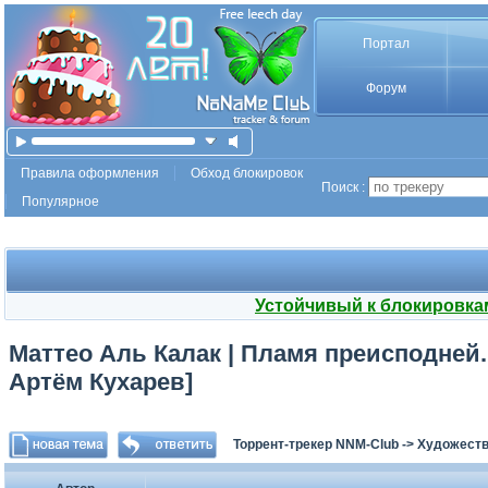
Портал
Форум
Правила оформления
Обход блокировок
Поиск :
Популярное
Устойчивый к блокировка
Маттео Аль Калак | Пламя преисподней.
Артём Кухарев]
Торрент-трекер NNM-Club
->
Художеств