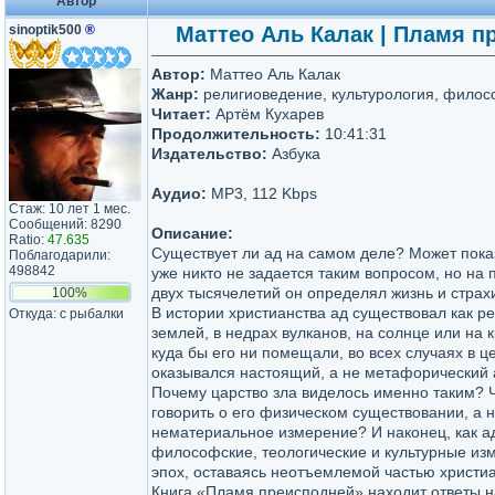
Автор
sinoptik500
®
Маттео Аль Калак | Пламя п
Автор:
Маттео Аль Калак
Жанр:
религиоведение, культурология, фило
Читает:
Артём Кухарев
Продолжительность:
10:41:31
Издательство:
Азбука
Аудио:
MP3, 112 Kbps
Стаж: 10 лет 1 мес.
Сообщений: 8290
Описание:
Ratio:
47.635
Существует ли ад на самом деле? Может показ
Поблагодарили:
498842
уже никто не задается таким вопросом, но на
двух тысячелетий он определял жизнь и страх
100%
В истории христианства ад существовал как р
Откуда: с рыбалки
землей, в недрах вулканов, на солнце или на 
куда бы его ни помещали, во всех случаях в 
оказывался настоящий, а не метафорический 
Почему царство зла виделось именно таким? 
говорить о его физическом существовании, а н
нематериальное измерение? И наконец, как а
философские, теологические и культурные из
эпох, оставаясь неотъемлемой частью христи
Книга «Пламя преисподней» находит ответы на