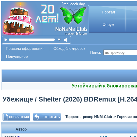
Портал
Форум
Правила оформления
Обход блокировок
Поиск :
Популярное
Устойчивый к блокировка
Убежище / Shelter (2026) BDRemux [H.264
Торрент-трекер NNM-Club
->
Горячие н
Автор