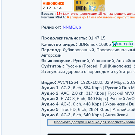
6.1
41,596
/10
Возраст:
18+
(зрителям, достигшим 18 лет. запрещено для 
Рейтинг MPAA:
R
(лицам до 17 лет обязательно присутстви
Релиз от:
NNMClub
Продолжительность:
01:47:15
Качество видео:
BDRemux 1080p
Перевод:
Дублированный, Профессиональный
Авторский
Язык озвучки:
Русский, Украинский, Английск
Субтитры:
Русские (Forced, Full |Кинопоиск), 
За звуковые дорожки с переводом и субтитры
Видео:
AVC/H.264, 1920x1080, 32.9 Mbps, 23.9
Аудио 1
: AC-3, 6 ch, 384 Kbps | Русский Du
Аудио 2
: AAC, 2.0 ch, 317 Kbps | Русский MVO
Аудио 3
: E-AC-3, 6 ch, 640 Kbps | Русский A
Аудио 4
: AC-3, 6 ch, 448 Kbps | Украинский D
Аудио 5
: TrueHD, 6 ch, 2824 Kbps | Английски
Аудио 6
: AC-3, 6 ch, 640 Kbps | Английский
Просмотр доступен только для зарегистрирова