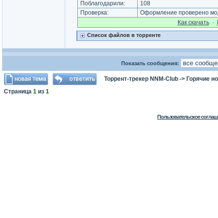
Поблагодарили:
108
Проверка:
Оформление проверено мод
Как cкачать
·
Список файлов в торренте
Показать сообщения:
Торрент-трекер NNM-Club
->
Горячие н
Страница
1
из
1
Пользовательское соглаш