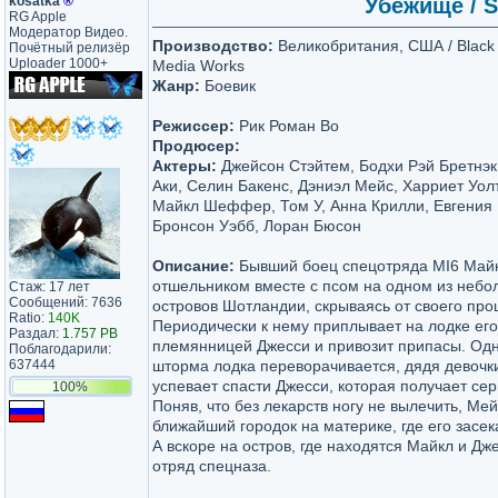
kosatka
®
Убежище / S
RG Apple
Модератор Видео.
Производство:
Великобритания, США / Black 
Почётный релизёр
Uploader 1000+
Media Works
Жанр:
Боевик
Режиссер:
Рик Роман Во
Продюсер:
Актеры:
Джейсон Стэйтем, Бодхи Рэй Бретнэк
Аки, Селин Бакенс, Дэниэл Мейс, Харриет Уол
Майкл Шеффер, Том У, Анна Крилли, Евгения 
Бронсон Уэбб, Лоран Бюсон
Описание:
Бывший боец спецотряда MI6 Май
отшельником вместе с псом на одном из неб
Стаж: 17 лет
Сообщений: 7636
островов Шотландии, скрываясь от своего про
Ratio:
140K
Периодически к нему приплывает на лодке его
Раздал:
1.757 PB
племянницей Джесси и привозит припасы. Од
Поблагодарили:
637444
шторма лодка переворачивается, дядя девочки
успевает спасти Джесси, которая получает сер
100%
Поняв, что без лекарств ногу не вылечить, Ме
ближайший городок на материке, где его засек
А вскоре на остров, где находятся Майкл и Дж
отряд спецназа.