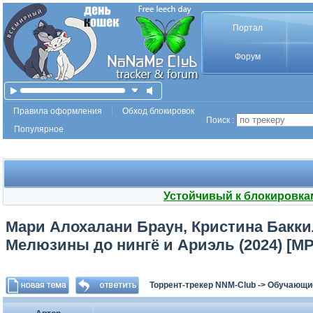
Портал
Форум
Правила оформления
Обход блокировок
Поиск :
Популярное
Устойчивый к блокировка
Мари Алохалани Браун, Кристина Баккил
Мелюзины до нингё и Ариэль (2024) [M
Торрент-трекер NNM-Club
->
Обучающи