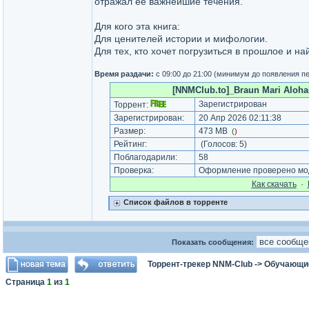
отражал ее важнейшие течения.
Для кого эта книга:
Для ценителей истории и мифологии.
Для тех, кто хочет погрузиться в прошлое и н
Время раздачи:
с 09:00 до 21:00 (минимум до появления п
[NNMClub.to]_Braun Mari Alohala
Зарегистрирован
Торрент:
Зарегистрирован:
20 Апр 2026 02:11:38
Размер:
473 MB
(
)
Рейтинг:
(Голосов:
5
)
Поблагодарили:
58
Проверка:
Оформление проверено мод
Как cкачать
·
Список файлов в торренте
Показать сообщения:
Торрент-трекер NNM-Club
->
Обучающи
Страница
1
из
1