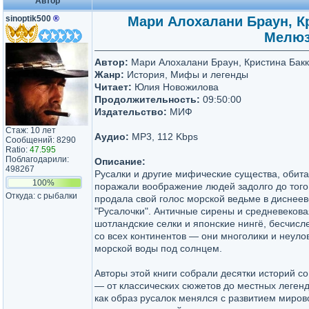
Автор
sinoptik500
®
Мари Алохалани Браун, Кр
Мелюз
Автор:
Мари Алохалани Браун, Кристина Бакк
Жанр:
История, Мифы и легенды
Читает:
Юлия Новожилова
Продолжительность:
09:50:00
Издательство:
МИФ
Стаж: 10 лет
Аудио:
MP3, 112 Kbps
Сообщений: 8290
Ratio:
47.595
Поблагодарили:
Описание:
498267
Русалки и другие мифические существа, обит
100%
поражали воображение людей задолго до того,
Откуда: с рыбалки
продала свой голос морской ведьме в диснеев
"Русалочки". Античные сирены и средневеков
шотландские селки и японские нингё, бесчис
со всех континентов — они многолики и неуло
морской воды под солнцем.
Авторы этой книги собрали десятки историй со
— от классических сюжетов до местных легенд
как образ русалок менялся с развитием миров