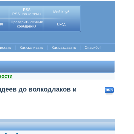
RSS
Мой Клуб
RSS новые темы
Проверить личные
ия
Вход
сообщения
 искать
Как скачивать
Как раздавать
Спасибо!
ности
ндеев до волкодлаков и