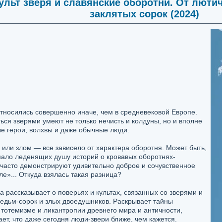
ульт зверя и славянские оборотни. От люти
заклятых сорок (2024)
относились совершенно иначе, чем в средневековой Европе.
ься зверями умеют не только нечисть и колдуны, но и вполне
 герои, волхвы и даже обычные люди.
 или злом — все зависело от характера оборотня. Может быть,
мало леденящих душу историй о кровавых оборотнях-
часто демонстрируют удивительно доброе и сочувственное
е»... Откуда взялась такая разница?
а рассказывает о поверьях и культах, связанных со зверями и
ведьм-сорок и злых двоедушников. Раскрывает тайны
 тотемизме и ликантропии древнего мира и античности,
ет, что даже сегодня люди-звери ближе, чем кажется.