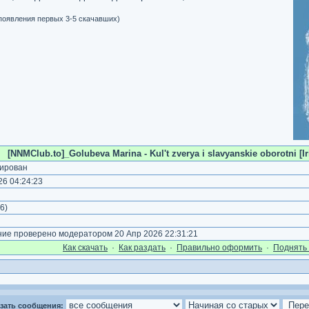
 появления первых 3-5 скачавших)
[NNMClub.to]_Golubeva Marina - Kul't zverya i slavyanskie oborotni [Ir
ирован
6 04:24:23
6
)
е проверено модератором 20 Апр 2026 22:31:21
Как cкачать
·
Как раздать
·
Правильно оформить
·
Поднять 
зать сообщения: