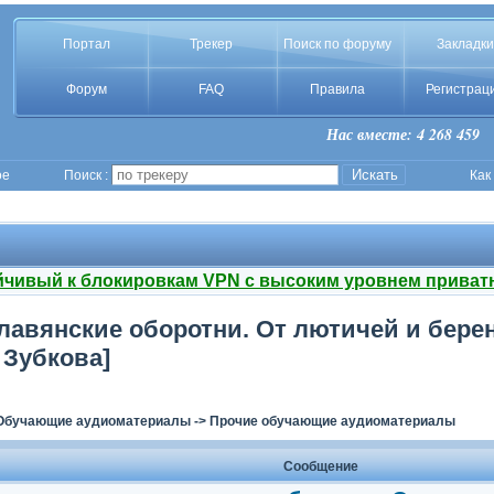
Портал
Трекер
Поиск по форуму
Закладки
Форум
FAQ
Правила
Регистрац
Нас вместе: 4 268 459
ое
Поиск :
Как
йчивый к блокировкам VPN с высоким уровнем приват
славянские оборотни. От лютичей и бере
 Зубкова]
Обучающие аудиоматериалы
->
Прочие обучающие аудиоматериалы
Сообщение