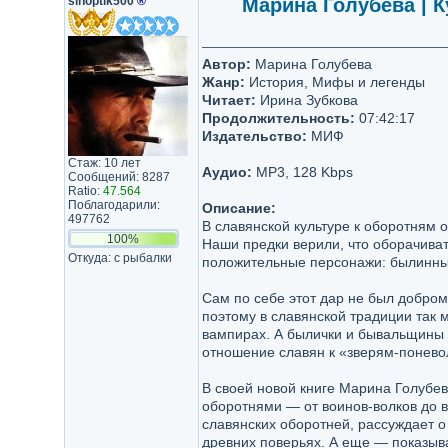
sinoptik500
®
Марина Голубева | К
Автор:
Марина Голубева
Жанр:
История, Мифы и легенды
Читает:
Ирина Зубкова
Продолжительность:
07:42:17
Издательство:
МИФ
Стаж: 10 лет
Аудио:
MP3, 128 Kbps
Сообщений: 8287
Ratio:
47.564
Поблагодарили:
Описание:
497762
В славянской культуре к оборотням 
100%
Наши предки верили, что оборачиват
Откуда: с рыбалки
положительные персонажи: былинные
Сам по себе этот дар не был добром
поэтому в славянской традиции так 
вампирах. А былички и бывальщины 
отношение славян к «зверям-поневол
В своей новой книге Марина Голубев
оборотнями — от воинов-волков до 
славянских оборотней, рассуждает о
древних поверьях. А еще — показыва