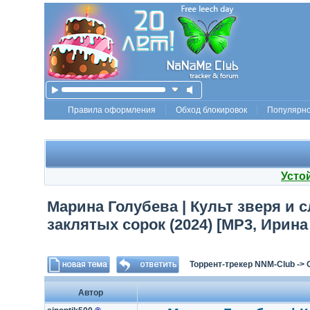
Правила оформления
Обход блокировок
Популярн
Усто
Марина Голубева | Культ зверя и 
заклятых сорок (2024) [MP3, Ирина
Торрент-трекер NNM-Club
->
Автор