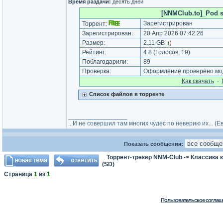
Время раздачи:
десять дней
[NNMClub.to]_Pod s
Зарегистрирован
Торрент:
Зарегистрирован:
20 Апр 2026 07:42:26
Размер:
2.11 GB
(
)
Рейтинг:
4.8
(Голосов:
19
)
Поблагодарили:
89
Проверка:
Оформление проверено мод
Как cкачать
·
Список файлов в торренте
_________________
...И не совершил там многих чудес по неверию их... (
Показать сообщения:
Торрент-трекер NNM-Club
->
Классика 
(SD)
Страница
1
из
1
Пользовательское соглаш