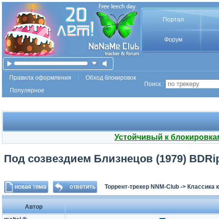
Портал
Форум
Правила оформления
Обход блокировок
Поиск :
Популярное
Устойчивый к блокировка
Под созвездием Близнецов (1979) BDRip
Торрент-трекер NNM-Club
->
Классика 
Автор