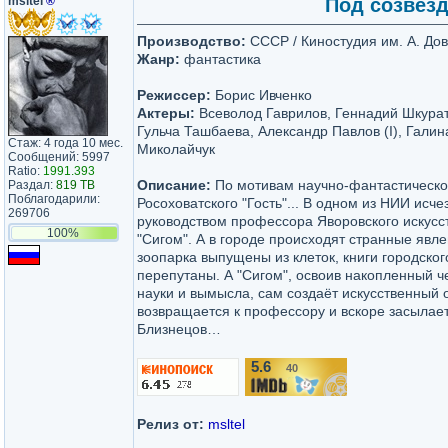
msltel
®
Под созвезд
Производство:
СССР / Киностудия им. А. До
Жанр:
фантастика
Режиссер:
Борис Ивченко
Актеры:
Всеволод Гаврилов, Геннадий Шкурат
Гульча Ташбаева, Александр Павлов (I), Галин
Стаж: 4 года 10 мес.
Миколайчук
Сообщений: 5997
Ratio:
1991.393
Описание:
По мотивам научно-фантастическо
Раздал:
819 TB
Поблагодарили:
Росоховатского "Гость"... В одном из НИИ исч
269706
руководством профессора Яворовского искусс
100%
"Сигом". А в городе происходят странные явле
зоопарка выпущены из клеток, книги городско
перепутаны. А "Сигом", освоив накопленный 
науки и вымысла, сам создаёт искусственный 
возвращается к профессору и вскоре засылает
Близнецов…
5.6
40
/10
Релиз от:
msltel