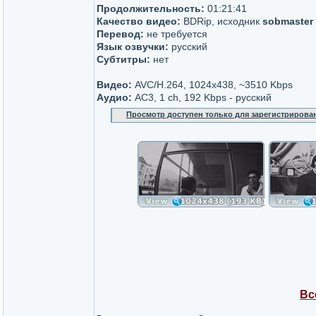
Продолжительность:
01:21:41
Качество видео:
BDRip, исходник
sobmaster
Перевод:
не требуется
Язык озвучки:
русский
Субтитры:
нет
Видео:
AVC/H.264, 1024x438, ~3510 Kbps
Аудио:
AC3, 1 ch, 192 Kbps - русский
Просмотр доступен только для зарегистрирова
Вс