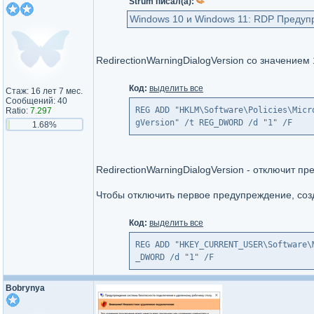
Strum писал(а):
Windows 10 и Windows 11: RDP Предуп
RedirectionWarningDialogVersion со значение
Код:
выделить все
Стаж: 16 лет 7 мес.
Сообщений: 40
REG ADD "HKLM\Software\Policies\Micr
Ratio:
7.297
gVersion" /t REG_DWORD /d "1" /F
1.68%
RedirectionWarningDialogVersion - отключит 
Чтобы отключить первое предупреждение, соз
Код:
выделить все
REG ADD "HKEY_CURRENT_USER\Software\
_DWORD /d "1" /F
Bobrynya