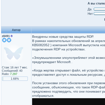
А вы сталк
Да
Нет
Автор
z8491
®
Внедрены новые средства защиты RDP.
В рамках накопительных обновлений за апрель
KB5082052 ) компания Microsoft выпустила 
подключения RDP на устройствах.
«Злоумышленники злоупотребляют этой возм
предупреждает Microsoft .
Стаж: 16 лет 7 мес.
«Когда жертва открывает файл, её устройств
Сообщений: 40
Ratio:
7.297
предоставляет доступ к локальным ресурсам,
1.68%
После установки этого обновления при перв
сообщение, объясняющее, что такое RDP-фай
предложено подтвердить, что они понимают ри
отображаться.