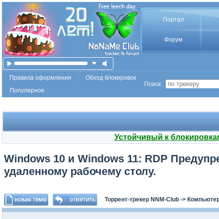
Портал
Форум
Правила оформления
Обход блокировок
Поиск :
Популярное
Устойчивый к блокировка
Windows 10 и Windows 11: RDP Предупр
удаленному рабочему столу.
Торрент-трекер NNM-Club
->
Компьютер