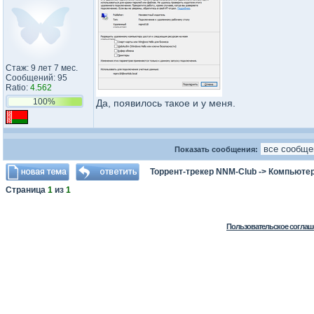
Стаж: 9 лет 7 мес.
Сообщений: 95
Ratio:
4.562
100%
Да, появилось такое и у меня.
Показать сообщения:
Торрент-трекер NNM-Club
->
Компьютер
Страница
1
из
1
Пользовательское соглаш