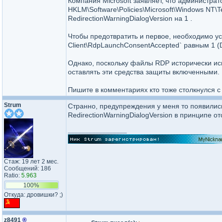
Компания Microsoft заявляет, что администра
HKLM\Software\Policies\Microsoft\Windows NT\T
RedirectionWarningDialogVersion на 1 .
Чтобы предотвратить и первое, необходимо уст
Client\RdpLaunchConsentAccepted` равным 1 
Однако, поскольку файлы RDP исторически ис
оставлять эти средства защиты включенными.
Пишите в комментариях кто тоже столкнулся 
Strum
Странно, предупреждения у меня то появились,
RedirectionWarningDialogVersion в принципе отс
_________________
Стаж: 19 лет 2 мес.
Сообщений: 186
Ratio:
5.963
100%
Откуда: дровишки? ;)
z8491
®